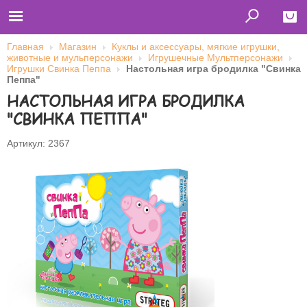
Главная
Магазин
Куклы и аксессуары, мягкие игрушки,
животные и мульперсонажи
Игрушечные Мультперсонажи
Close
Игрушки Свинка Пеппа
Настольная игра бродилка "Свинка
Пеппа"
Главная
НАСТОЛЬНАЯ ИГРА БРОДИЛКА
Футболки
Толстовки (кенгурушки)
"СВИНКА ПЕППА"
Свитшоты
Лонгсливы
Бейсболки
Артикул: 2367
Ветровки
Оплата и доставка
О нас
Сотрудничество
Имя пользователя (логин)
Пароль
Запомнить меня