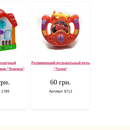
рушечный
Развивающий музыкальный руль
мик "Теремок"
"Тачки"
грн.
60 грн.
: 1789
Артикул: 9712