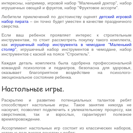
интересны, например, игровой набор "Маленький доктор", набор
игрушечных овощей и фруктов, набор "Фруктовое ассорти".
Любители приключений по достоинству оценят
детский игровой
набор пирата
– он точно будет уместен в качестве праздничного
сверстка.
Если ваш ребенок проявляет интерес к строительным
инструментам, то стоит рассмотреть покупку такого комплекта,
как
игрушечный набор инструмента в чемодане "Маленький
столяр"
, игрушечный набор инструментов в чемодане, набор
инструментов с каской на поясе "Строитель".
Каждая деталь комплекта была одобрена профессиональной
командой психологов и педиатров, безопасна для здоровья,
оказывает благоприятное воздействие на психолого-
эмоциональное состояние ребенка.
Настольные игры.
Раскрытию и развитию потенциальных талантов ребят
способствуют настольные игры. Такое занятие никогда не
наскучит, позволяет подключить к увлекательному процессу, как
сверстников, так и взрослых, гарантирует полезное
времяпровождение.
Ассортимент настольных игр состоит из классических наборов,
которые пользуются почетом у ребят: