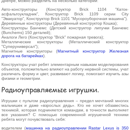
Днепре, можно разделить на несколько категорий:
Авто-конструкторы (Конструктор Brick 1104 "Каток-
асфальтоукладчик", Конструктор Brick 1109 серии City
"Эвакуатор", Конструктор Brick 1101 "Мусороуборочная машина").
Деревянные конструкторы (Деревянный конструктор Кошка);
Конструкторы Банчемс (Детский конструктор липучки Банчемс
(Bunchems‎) 150 деталей);
Аналоги Лего (Конструктор "Brick" пожарная тревога);
Металлические конструкторы (Металлический конструктор
"Суперуниверсал");
Магнитные конструкторы (
Магнитный конструктор Железная
дорога на батарейках
).
Конструкторы учат ребят элементарным навыкам моделирования
объектов, положительно влияют на работу нервной системы, учат
различать форму и цвет, развивают логику, помогают изучить азы
физики и геометрии.
Радиоуправляемые игрушки.
Игрушки с пультом радиоуправления – предел мечтаний многих
мальчишек и даже «взрослых дядь». Кто не хочет обзавестись
техникой, которая подчиняется командам, в точности выполняет
все указания? С помощью современной игрушечной техники
ребята могут почувствовать себя:
водителем (
машинка на радиоуправлении Rastar Lexus is 350