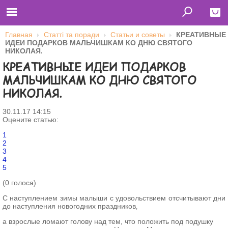
Главная
Статті та поради
Статьи и советы
КРЕАТИВНЫЕ
ИДЕИ ПОДАРКОВ МАЛЬЧИШКАМ КО ДНЮ СВЯТОГО
Close
НИКОЛАЯ.
КРЕАТИВНЫЕ ИДЕИ ПОДАРКОВ
Главная
Футболки
МАЛЬЧИШКАМ КО ДНЮ СВЯТОГО
Толстовки (кенгурушки)
Свитшоты
НИКОЛАЯ.
Лонгсливы
Бейсболки
30.11.17 14:15
Ветровки
Оцените статью:
Оплата и доставка
О нас
1
Сотрудничество
2
3
4
Имя пользователя (логин)
5
(0 голоса)
Пароль
С наступлением зимы малыши с удовольствием отсчитывают дни
до наступления новогодних праздников
,
Запомнить меня
а взрослые ломают голову над тем, что положить под подушку