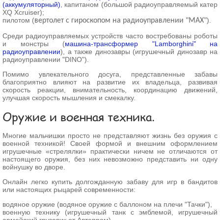
(аккумуляторный)
, капитаном (большой радиоуправляемый катер
XQ Xcruiser);
пилотом (
).
вертолет с гироскопом на радиоуправлении "MAX"
Среди радиоуправляемых устройств часто востребованы роботы
и монстры (
машина-трансформер "Lamborghini" на
радиоуправлении
), а также динозавры (игрушечный динозавр на
радиоуправлении "DINO").
Помимо увлекательного досуга, представленные забавы
благоприятно влияют на развитие их владельца, развивая
скорость реакции, внимательность, координацию движений,
улучшая скорость мышления и смекалку.
Оружие и военная техника.
Многие мальчишки просто не представляют жизнь без оружия с
военной техникой! Своей формой и внешним оформлением
игрушечные «стрелялки» практически ничем не отличаются от
настоящего оружия, без них невозможно представить ни одну
войнушку во дворе.
Онлайн легко купить долгожданную забаву для игр в бандитов
или настоящих рыцарей современности:
водяное оружие (водяное оружие с баллоном на плечи "Тачки"),
военную технику (игрушечный танк с эмблемой, игрушечный