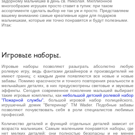
задорному мальчишке в день св. Николая. Миллионное
многообразие игрушек просто ставит в тупик: при таком
ассортименте сделать выбор не так уж и просто. Представляем
Забыли пароль?
вашему вниманию самые креативные идеи для подарков
Забыли имя пользователя (логин)?
мальчишкам, которые им точно понравятся и будут полезными.
Регистрация
Итак:
Игровые наборы.
Игровые наборы позволяют разыграть абсолютно любую
ролевую игру, ведь фантазии дизайнеров и производителей не
имеют границ: с каждым днем появляются все новые и новые
забавы. Помимо красочности и точного повторения реальности в
мельчайших деталях, в них предусмотрены световые и звуковые
эффекты. Сегодня современное поколение малышей выбирает
такие игровые комплекты, как
не
большой детский ролевой набор
"Пожарной службы"
, большой игровой набор полицейского,
игрушечный домик "Ветеринар" ТМ Wader. Подобные забавы
позволяют почувствовать себя в роли специалистов любимых
профессий.
Количество деталей и функций отдельных деталей зависит от
возраста мальчишек. Самым маленьким понравятся наборы, где
нет мелких деталей: они полностью безопасны и не менее