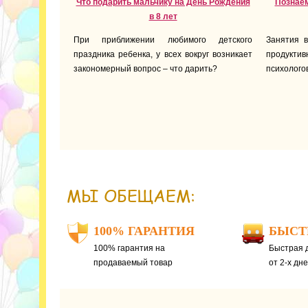
Что подарить мальчику на День Рождения
Познаём
в 8 лет
При приближении любимого детского
Занятия 
праздника ребенка, у всех вокруг возникает
продукти
закономерный вопрос – что дарить?
психолого
МЫ ОБЕЩАЕМ:
100% ГАРАНТИЯ
БЫСТ
100% гарантия на
Быстрая д
продаваемый товар
от 2-х дн