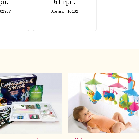
рн.
61 грн.
 62937
Артикул: 16182