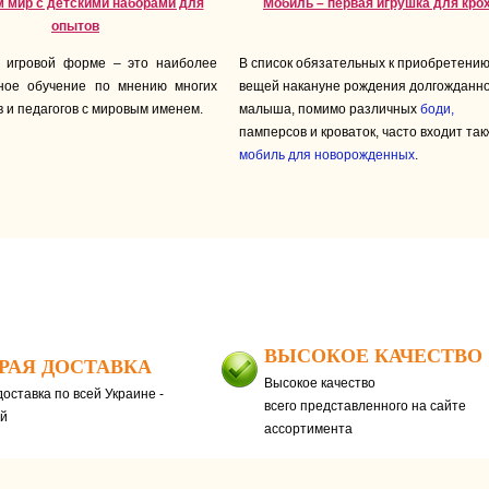
 мир с детскими наборами для
Мобиль – первая игрушка для кро
опытов
в игровой форме – это наиболее
В список обязательных к приобретени
вное обучение по мнению многих
вещей накануне рождения долгожданно
в и педагогов с мировым именем.
малыша, помимо различных
боди,
памперсов и кроваток, часто входит так
мобиль для новорожденных
.
ВЫСОКОЕ КАЧЕСТВО
РАЯ ДОСТАВКА
Высокое качество
оставка по всей Украине -
всего представленного на сайте
ей
ассортимента