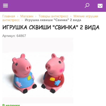
Главная
Магазин
Товары антистресс
Мягкие игрушки
антистресс
Игрушка сквиши "Свинка" 2 вида
Close
ИГРУШКА СКВИШИ "СВИНКА" 2 ВИДА
Главная
Футболки
Артикул: 64867
Толстовки (кенгурушки)
Свитшоты
Лонгсливы
Бейсболки
Ветровки
Оплата и доставка
О нас
Сотрудничество
Имя пользователя (логин)
Пароль
Запомнить меня
В наличии