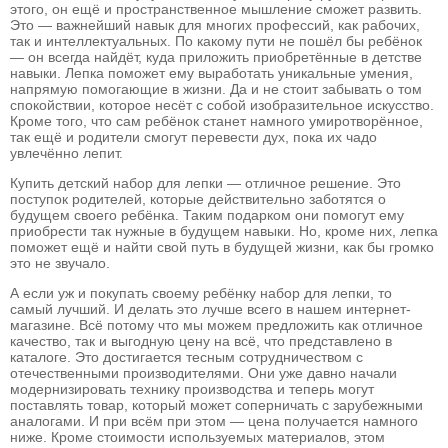
этого, он ещё и пространственное мышление сможет развить.
Это — важнейший навык для многих профессий, как рабочих,
так и интеллектуальных. По какому пути не пошёл бы ребёнок
— он всегда найдёт, куда приложить приобретённые в детстве
навыки. Лепка поможет ему выработать уникальные умения,
напрямую помогающие в жизни. Да и не стоит забывать о том
спокойствии, которое несёт с собой изобразительное искусство.
Кроме того, что сам ребёнок станет намного умиротворённое,
так ещё и родители смогут перевести дух, пока их чадо
увлечённо лепит.
Купить детский набор для лепки — отличное решение. Это
поступок родителей, которые действительно заботятся о
будущем своего ребёнка. Таким подарком они помогут ему
приобрести так нужные в будущем навыки. Но, кроме них, лепка
поможет ещё и найти свой путь в будущей жизни, как бы громко
это не звучало.
А если уж и покупать своему ребёнку набор для лепки, то
самый лучший. И делать это лучше всего в нашем интернет-
магазине. Всё потому что мы можем предложить как отличное
качество, так и выгодную цену на всё, что представлено в
каталоге. Это достигается тесным сотрудничеством с
отечественными производителями. Они уже давно начали
модернизировать технику производства и теперь могут
поставлять товар, который может соперничать с зарубежными
аналогами. И при всём при этом — цена получается намного
ниже. Кроме стоимости используемых материалов, этом