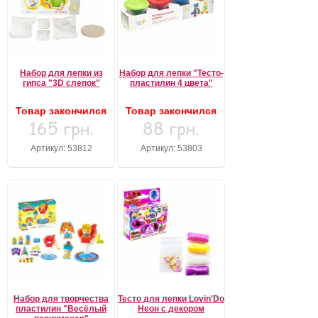
Набор для лепки из
Набор для лепки "Тесто-
гипса "3D слепок"
пластилин 4 цвета"
Товар закончился
Товар закончился
165 грн.
88 грн.
Артикул: 53812
Артикул: 53803
Набор для творчества
Тесто для лепки Lovin'Do
пластилин "Весёлый
Неон с декором