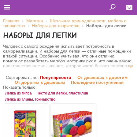
Главная
Магазин
Школьные принадлежности, мебель и
творчество
Наборы для творчества
Наборы для лепки
Close
НАБОРЫ ДЛЯ ЛЕПКИ
Главная
Футболки
Человек с самого рождения испытывает потребность в
Толстовки (кенгурушки)
самореализации. И наборы для лепки — отличные помощники
Свитшоты
в такой ситуации. Особенно учитывая, что они отлично
Лонгсливы
помогают разработать мелкую моторику рук и, что очень важно,
Бейсболки
пространственное мышление, которое часто бывает полезно во
Ветровки
взрослой жизни. Да и учёные говорят, что лепка отлично
Оплата и доставка
успокаивает.
Сортировать по:
Популярности
От дешевых к дорогим
О нас
От дорогих к дешевым
Последние поступления
Сотрудничество
Показать только:
Лепка из гипса
Тесто для лепки, пластилин
Имя пользователя (логин)
Лепка из глины, гончарство
Пароль
Запомнить меня