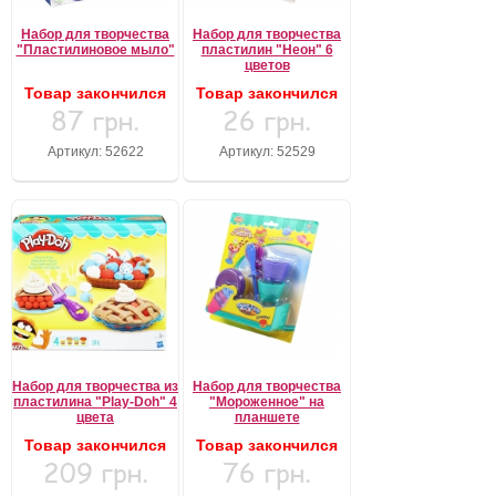
Набор для творчества
Набор для творчества
"Пластилиновое мыло"
пластилин "Неон" 6
цветов
Товар закончился
Товар закончился
87 грн.
26 грн.
Артикул: 52622
Артикул: 52529
Набор для творчества из
Набор для творчества
пластилина "Play-Doh" 4
"Мороженное" на
цвета
планшете
Товар закончился
Товар закончился
209 грн.
76 грн.