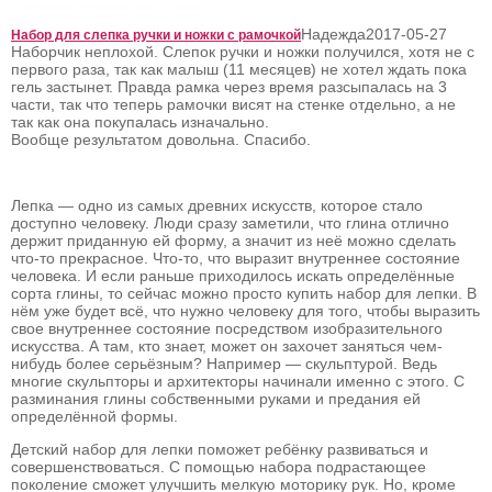
Надежда
2017-05-27
Набор для слепка ручки и ножки с рамочкой
Наборчик неплохой. Слепок ручки и ножки получился, хотя не с
первого раза, так как малыш (11 месяцев) не хотел ждать пока
гель застынет. Правда рамка через время разсыпалась на 3
части, так что теперь рамочки висят на стенке отдельно, а не
так как она покупалась изначально.
Вообще результатом довольна. Спасибо.
Лепка — одно из самых древних искусств, которое стало
доступно человеку. Люди сразу заметили, что глина отлично
держит приданную ей форму, а значит из неё можно сделать
что-то прекрасное. Что-то, что выразит внутреннее состояние
человека. И если раньше приходилось искать определённые
сорта глины, то сейчас можно просто купить набор для лепки. В
нём уже будет всё, что нужно человеку для того, чтобы выразить
свое внутреннее состояние посредством изобразительного
искусства. А там, кто знает, может он захочет заняться чем-
нибудь более серьёзным? Например — скульптурой. Ведь
многие скульпторы и архитекторы начинали именно с этого. С
разминания глины собственными руками и предания ей
определённой формы.
Детский набор для лепки поможет ребёнку развиваться и
совершенствоваться. С помощью набора подрастающее
поколение сможет улучшить мелкую моторику рук. Но, кроме