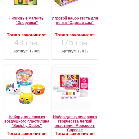
Забыли пароль?
Забыли имя пользователя (логин)?
Гипсовые магниты
Игровой набор теста для
Регистрация
"Зверушки"
лепки "Сделай сам"
Товар закончился
Товар закончился
43 грн.
175 грн.
Артикул: 17889
Артикул: 17832
Набор для лепки из
Набор для кулинарного
воздушного пластилина
творчества легкий
"Squishy Cuties"
пластилин Mousecorn
Cupcake
Товар закончился
Товар закончился