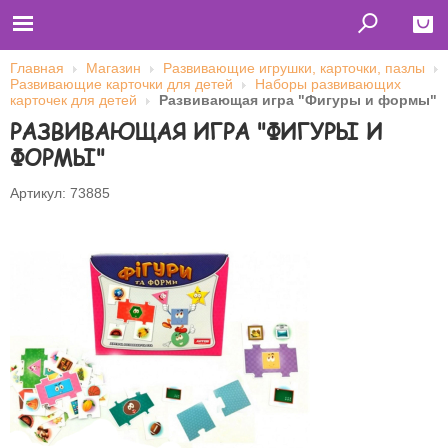
Главная
Магазин
Развивающие игрушки, карточки, пазлы
Развивающие карточки для детей
Наборы развивающих
Close
карточек для детей
Развивающая игра "Фигуры и формы"
РАЗВИВАЮЩАЯ ИГРА "ФИГУРЫ И
Главная
Футболки
ФОРМЫ"
Толстовки (кенгурушки)
Свитшоты
Лонгсливы
Артикул: 73885
Бейсболки
Ветровки
Оплата и доставка
О нас
Сотрудничество
Имя пользователя (логин)
Пароль
Запомнить меня