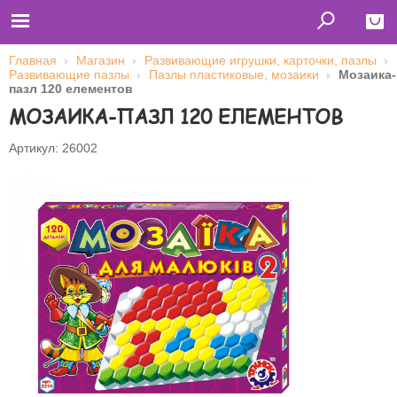
Главная
Магазин
Развивающие игрушки, карточки, пазлы
Развивающие пазлы
Пазлы пластиковые, мозаики
Мозаика-
Close
пазл 120 елементов
МОЗАИКА-ПАЗЛ 120 ЕЛЕМЕНТОВ
Главная
Футболки
Толстовки (кенгурушки)
Артикул: 26002
Свитшоты
Лонгсливы
Бейсболки
Ветровки
Оплата и доставка
О нас
Сотрудничество
Имя пользователя (логин)
Пароль
Запомнить меня