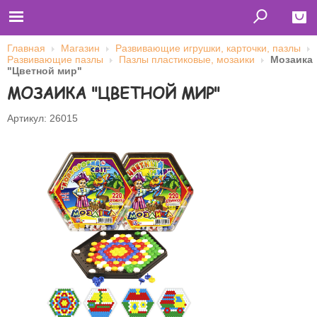
Главная
Магазин
Развивающие игрушки, карточки, пазлы
Развивающие пазлы
Пазлы пластиковые, мозаики
Мозаика
Close
"Цветной мир"
МОЗАИКА "ЦВЕТНОЙ МИР"
Главная
Футболки
Толстовки (кенгурушки)
Артикул: 26015
Свитшоты
Лонгсливы
Бейсболки
Ветровки
Оплата и доставка
О нас
Сотрудничество
Имя пользователя (логин)
Пароль
Запомнить меня