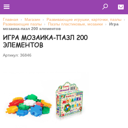
Главная
Магазин
Развивающие игрушки, карточки, пазлы
Развивающие пазлы
Пазлы пластиковые, мозаики
Игра
Close
мозаика-пазл 200 элементов
ИГРА МОЗАИКА-ПАЗЛ 200
Главная
Футболки
ЭЛЕМЕНТОВ
Толстовки (кенгурушки)
Свитшоты
Лонгсливы
Артикул: 36846
Бейсболки
Ветровки
Оплата и доставка
О нас
Сотрудничество
Имя пользователя (логин)
Пароль
Запомнить меня