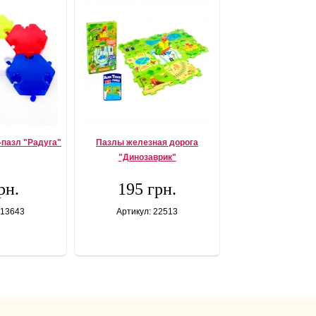
-пазл "Радуга"
Пазлы железная дорога
"Динозаврик"
рн.
195 грн.
 13643
Артикул: 22513