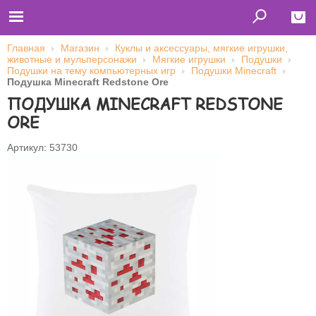
Главная
Магазин
Куклы и аксессуары, мягкие игрушки,
животные и мульперсонажи
Мягкие игрушки
Подушки
Close
Подушки на тему компьютерных игр
Подушки Minecraft
Подушка Minecraft Redstone Ore
Главная
ПОДУШКА MINECRAFT REDSTONE
Футболки
Толстовки (кенгурушки)
ORE
Свитшоты
Лонгсливы
Бейсболки
Артикул: 53730
Ветровки
Оплата и доставка
О нас
Сотрудничество
Имя пользователя (логин)
Пароль
Запомнить меня