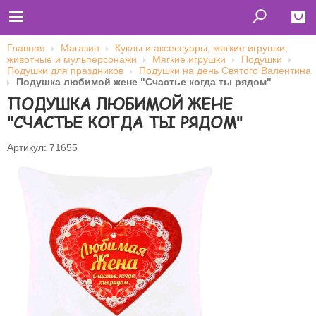
Главная
Магазин
Куклы и аксессуары, мягкие игрушки,
животные и мульперсонажи
Мягкие игрушки
Подушки
Close
Подушки для праздников
Подушки на день Святого Валентина
Подушка любимой жене "Счастье когда ты рядом"
Главная
ПОДУШКА ЛЮБИМОЙ ЖЕНЕ
Футболки
Толстовки (кенгурушки)
"СЧАСТЬЕ КОГДА ТЫ РЯДОМ"
Свитшоты
Лонгсливы
Бейсболки
Артикул: 71655
Ветровки
Оплата и доставка
О нас
Сотрудничество
Имя пользователя (логин)
Пароль
Запомнить меня