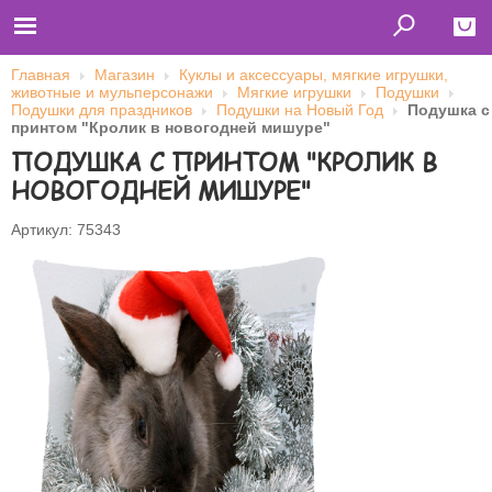
Главная
Магазин
Куклы и аксессуары, мягкие игрушки,
животные и мульперсонажи
Мягкие игрушки
Подушки
Close
Подушки для праздников
Подушки на Новый Год
Подушка с
принтом "Кролик в новогодней мишуре"
Главная
ПОДУШКА С ПРИНТОМ "КРОЛИК В
Футболки
Толстовки (кенгурушки)
НОВОГОДНЕЙ МИШУРЕ"
Свитшоты
Лонгсливы
Бейсболки
Артикул: 75343
Ветровки
Оплата и доставка
О нас
Сотрудничество
Имя пользователя (логин)
Пароль
Запомнить меня