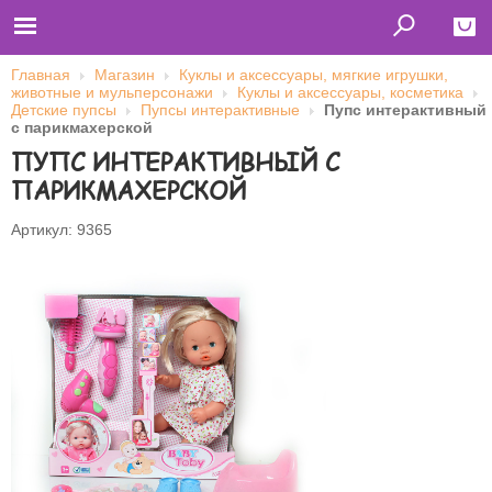
Главная
Магазин
Куклы и аксессуары, мягкие игрушки,
животные и мульперсонажи
Куклы и аксессуары, косметика
Close
Детские пупсы
Пупсы интерактивные
Пупс интерактивный
с парикмахерской
Главная
ПУПС ИНТЕРАКТИВНЫЙ С
Футболки
Толстовки (кенгурушки)
ПАРИКМАХЕРСКОЙ
Свитшоты
Лонгсливы
Бейсболки
Артикул: 9365
Ветровки
Оплата и доставка
О нас
Сотрудничество
Имя пользователя (логин)
Пароль
Запомнить меня