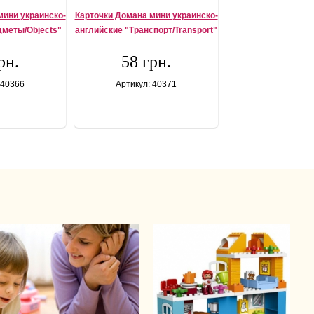
мини украинско-
Карточки Домана мини украинско-
дметы/Objects"
английские "Транспорт/Transport"
рн.
58 грн.
 40366
Артикул: 40371