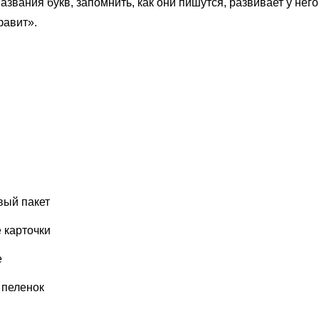
названия букв, запомнить, как они пишутся, развивает у не
фавит».
вый пакет
 карточки
е
 пеленок