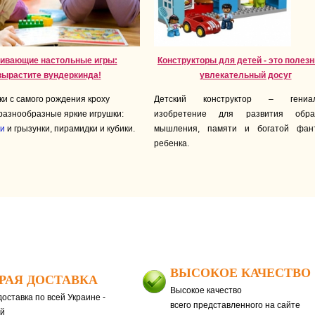
ивающие настольные игры:
Конструкторы для детей - это полез
вырастите вундеркинда!
увлекательный досуг
ки с самого рождения кроху
Детский конструктор – гениал
разнообразные яркие игрушки:
изобретение для развития обра
ки
и грызунки, пирамидки и кубики.
мышления, памяти и богатой фан
ребенка.
ВЫСОКОЕ КАЧЕСТВО
РАЯ ДОСТАВКА
Высокое качество
оставка по всей Украине -
всего представленного на сайте
ей