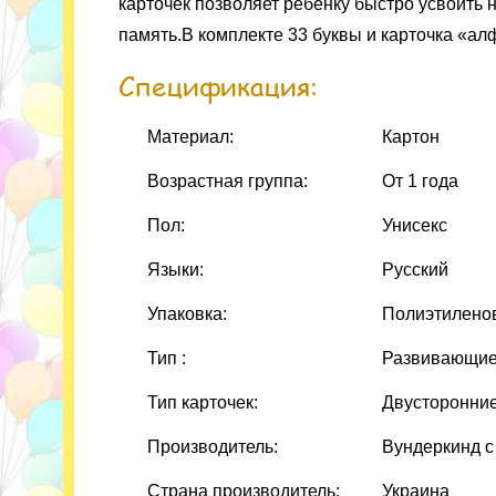
карточек позволяет ребёнку быстро усвоить 
память.В комплекте 33 буквы и карточка «ал
Спецификация:
Материал:
Картон
Возрастная группа:
От 1 года
Пол:
Унисекс
Языки:
Русский
Упаковка:
Полиэтилено
Тип :
Развивающие
Тип карточек:
Двусторонни
Производитель:
Вундеркинд с
Страна производитель:
Украина