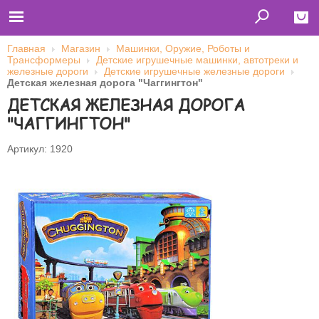
Главная
Магазин
Машинки, Оружие, Роботы и
Трансформеры
Детские игрушечные машинки, автотреки и
Close
железные дороги
Детские игрушечные железные дороги
Детская железная дорога "Чаггингтон"
Главная
ДЕТСКАЯ ЖЕЛЕЗНАЯ ДОРОГА
Футболки
Толстовки (кенгурушки)
"ЧАГГИНГТОН"
Свитшоты
Лонгсливы
Бейсболки
Артикул: 1920
Ветровки
Оплата и доставка
О нас
Сотрудничество
Имя пользователя (логин)
Пароль
Запомнить меня