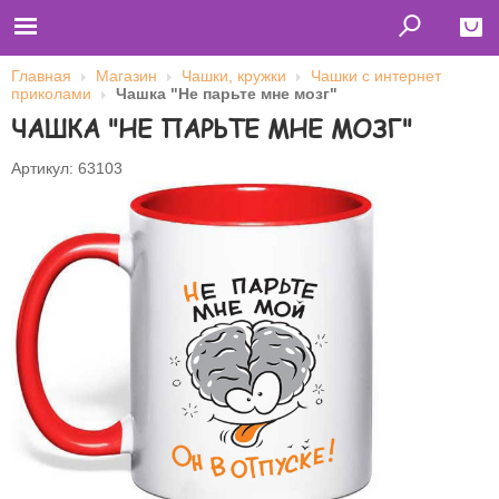
Главная
Магазин
Чашки, кружки
Чашки с интернет
приколами
Чашка "Не парьте мне мозг"
Close
ЧАШКА "НЕ ПАРЬТЕ МНЕ МОЗГ"
Главная
Футболки
Артикул: 63103
Толстовки (кенгурушки)
Свитшоты
Лонгсливы
Бейсболки
Ветровки
Оплата и доставка
О нас
Сотрудничество
Имя пользователя (логин)
Пароль
Запомнить меня