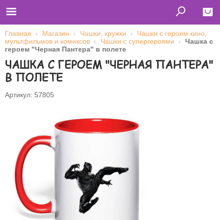
Главная
Магазин
Чашки, кружки
Чашки с героям кино,
мультфильмов и комиксов
Чашки с супергероями
Чашка с
Close
героем "Черная Пантера" в полете
ЧАШКА С ГЕРОЕМ "ЧЕРНАЯ ПАНТЕРА"
Главная
Футболки
В ПОЛЕТЕ
Толстовки (кенгурушки)
Свитшоты
Лонгсливы
Артикул: 57805
Бейсболки
Ветровки
Оплата и доставка
О нас
Сотрудничество
Имя пользователя (логин)
Пароль
Запомнить меня