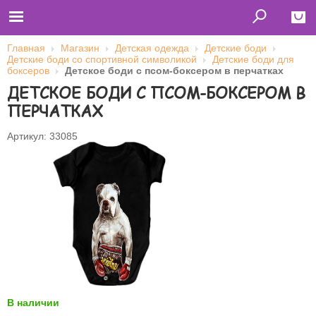
Главная
Магазин
Детская одежда
Детские боди
Детские боди со спортивной символикой
Детские боди для
Close
боксеров
Детское боди с псом-боксером в перчатках
ДЕТСКОЕ БОДИ С ПСОМ-БОКСЕРОМ В
Главная
Футболки
ПЕРЧАТКАХ
Толстовки (кенгурушки)
Свитшоты
Лонгсливы
Артикул: 33085
Бейсболки
Ветровки
Оплата и доставка
О нас
Сотрудничество
Имя пользователя (логин)
Пароль
Запомнить меня
В наличии