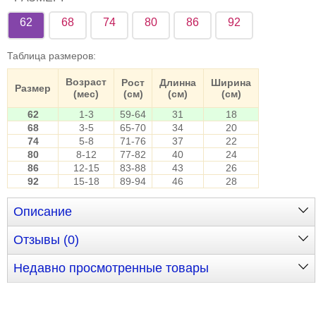
62
68
74
80
86
92
Таблица размеров
:
Возраст
Рост
Длинна
Ширина
Размер
(мес)
(см)
(см)
(см)
62
1-3
59-64
31
18
68
3-5
65-70
34
20
74
5-8
71-76
37
22
80
8-12
77-82
40
24
86
12-15
83-88
43
26
92
15-18
89-94
46
28
Описание
Отзывы (0)
Недавно просмотренные товары