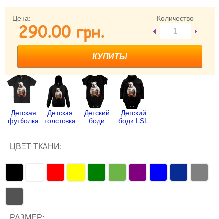
Забыли пароль?
Цена:
Количество
290.00 грн.
Забыли имя пользователя (логин)?
Регистрация
Детская
Детская
Детский
Детский
футболка
толстовка
боди
боди LSL
ЦВЕТ ТКАНИ:
РАЗМЕР: