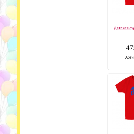
Детская фу
47
Арти