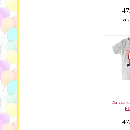
47
Арти
Детская ф
Ki
47