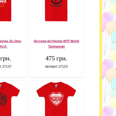
олка Jiu Jitsu
Детская футболка WTF World
VACA
Taekwondo
 грн.
475 грн.
л: 27137
Артикул: 27123