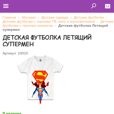
Главная
Магазин
Детская одежда
Детские футболки
Детские футболки с героями ТВ, кино и мультфильмов
Детские
Close
футболки с героями комиксов
Детская футболка Летящий
супермен
Главная
ДЕТСКАЯ ФУТБОЛКА ЛЕТЯЩИЙ
Футболки
Толстовки (кенгурушки)
СУПЕРМЕН
Свитшоты
Лонгсливы
Бейсболки
Артикул: 24010
Ветровки
Оплата и доставка
О нас
Сотрудничество
Имя пользователя (логин)
Пароль
Запомнить меня
В наличии