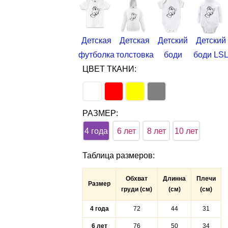
Детская
Детская
Детский
Детский
футболка
толстовка
боди
боди LS
ЦВЕТ ТКАНИ:
РАЗМЕР:
4 года
6 лет
8 лет
10 лет
Таблица размеров
:
Обхват
Длинна
Плечи
Размер
груди (см)
(см)
(см)
4 года
72
44
31
6 лет
76
50
34