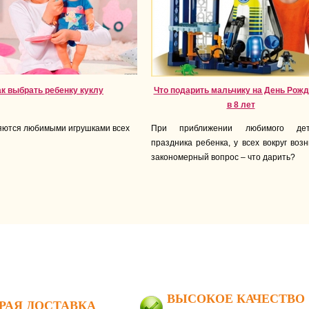
ак выбрать ребенку куклу
Что подарить мальчику на День Рож
в 8 лет
яются любимыми игрушками всех
При приближении любимого детс
праздника ребенка, у всех вокруг воз
закономерный вопрос – что дарить?
ВЫСОКОЕ КАЧЕСТВО
РАЯ ДОСТАВКА