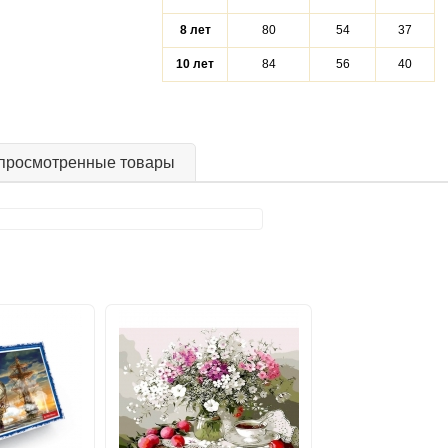
8 лет
80
54
37
10 лет
84
56
40
просмотренные товары