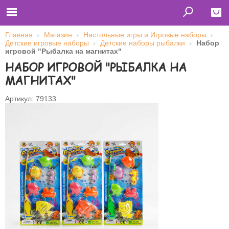
Главная
Магазин
Настольные игры и Игровые наборы
Детские игровые наборы
Детские наборы рыбалки
Набор
Close
игровой "Рыбалка на магнитах"
НАБОР ИГРОВОЙ "РЫБАЛКА НА
Главная
Футболки
МАГНИТАХ"
Толстовки (кенгурушки)
Свитшоты
Лонгсливы
Артикул: 79133
Бейсболки
Ветровки
Оплата и доставка
О нас
Сотрудничество
Имя пользователя (логин)
Пароль
Запомнить меня