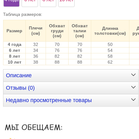
Таблица размеров
:
Обхват
Обхват
Плечи
Длинна
Размер
груди
талии
(см)
толстовки(см)
ру
(см)
(см)
4 года
32
70
70
50
6 лет
34
76
76
54
8 лет
36
82
82
58
10 лет
38
88
88
62
Описание
Отзывы (0)
Недавно просмотренные товары
МЫ ОБЕЩАЕМ: