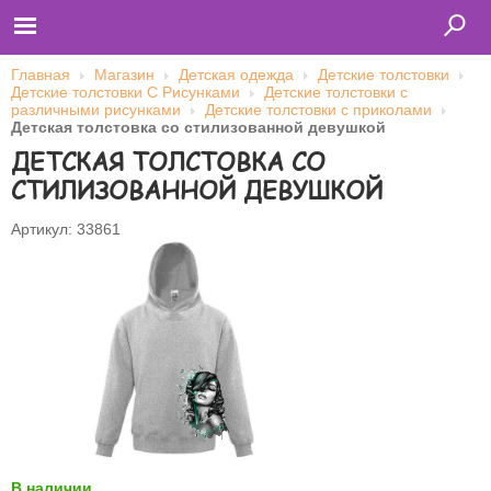
Главная
Магазин
Детская одежда
Детские толстовки
Детские толстовки С Рисунками
Детские толстовки с
различными рисунками
Детские толстовки с приколами
Детская толстовка со стилизованной девушкой
Главная
ДЕТСКАЯ ТОЛСТОВКА СО
Футболки
Толстовки (кенгурушки)
СТИЛИЗОВАННОЙ ДЕВУШКОЙ
Свитшоты
Лонгсливы
Бейсболки
Артикул: 33861
Ветровки
Оплата и доставка
О нас
Сотрудничество
Имя пользователя (логин)
Пароль
Запомнить меня
В наличии