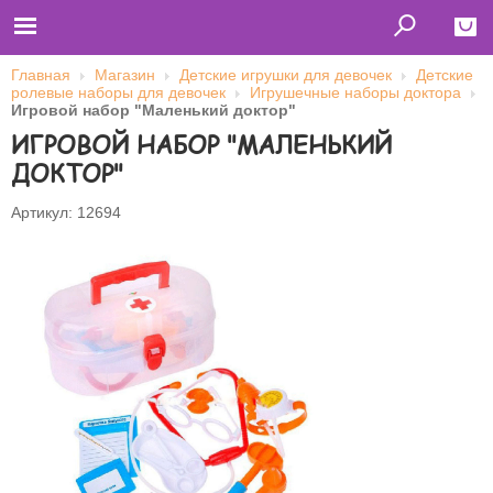
Главная
Магазин
Детские игрушки для девочек
Детские
ролевые наборы для девочек
Игрушечные наборы доктора
Close
Игровой набор "Маленький доктор"
ИГРОВОЙ НАБОР "МАЛЕНЬКИЙ
Главная
Футболки
ДОКТОР"
Толстовки (кенгурушки)
Свитшоты
Лонгсливы
Артикул: 12694
Бейсболки
Ветровки
Оплата и доставка
О нас
Сотрудничество
Имя пользователя (логин)
Пароль
Запомнить меня