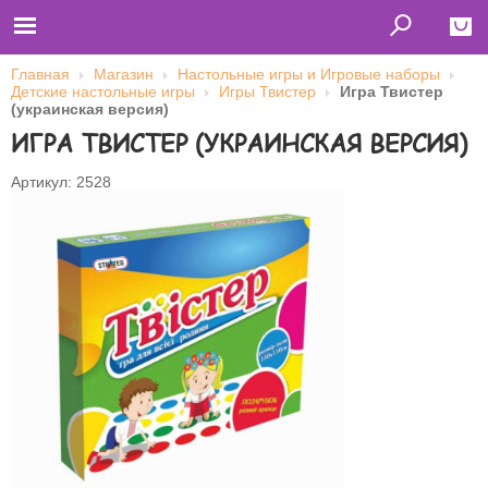
Главная
Магазин
Настольные игры и Игровые наборы
Детские настольные игры
Игры Твистер
Игра Твистер
Close
(украинская версия)
ИГРА ТВИСТЕР (УКРАИНСКАЯ ВЕРСИЯ)
Главная
Футболки
Толстовки (кенгурушки)
Артикул: 2528
Свитшоты
Лонгсливы
Бейсболки
Ветровки
Оплата и доставка
О нас
Сотрудничество
Имя пользователя (логин)
Пароль
Запомнить меня