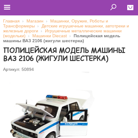
Главная
Магазин
Машинки, Оружие, Роботы и
Трансформеры
Детские игрушечные машинки, автотреки и
Close
железные дороги
Игрушечные металлические машинки
(модельки)
Машинки Diecast
Полицейская модель
Главная
машины ВАЗ 2106 (жигули шестерка)
Футболки
ПОЛИЦЕЙСКАЯ МОДЕЛЬ МАШИНЫ
Толстовки (кенгурушки)
Свитшоты
ВАЗ 2106 (ЖИГУЛИ ШЕСТЕРКА)
Лонгсливы
Бейсболки
Ветровки
Артикул: 50894
Оплата и доставка
О нас
Сотрудничество
Имя пользователя (логин)
Пароль
Запомнить меня