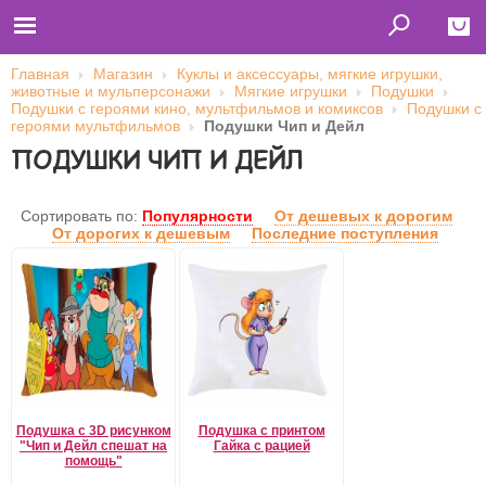
Главная
Магазин
Куклы и аксессуары, мягкие игрушки,
животные и мульперсонажи
Мягкие игрушки
Подушки
Close
Подушки с героями кино, мультфильмов и комиксов
Подушки с
героями мультфильмов
Подушки Чип и Дейл
Главная
ПОДУШКИ ЧИП И ДЕЙЛ
Футболки
Толстовки (кенгурушки)
Свитшоты
Лонгсливы
Сортировать по:
Популярности
От дешевых к дорогим
Бейсболки
От дорогих к дешевым
Последние поступления
Ветровки
Оплата и доставка
О нас
Сотрудничество
Имя пользователя (логин)
Пароль
Подушка с 3D рисунком
Подушка с принтом
"Чип и Дейл спешат на
Гайка с рацией
Запомнить меня
помощь"