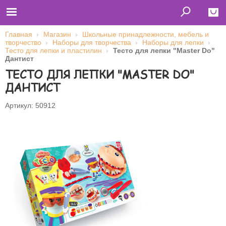
Главная
Магазин
Школьные принадлежности, мебель и
творчество
Наборы для творчества
Наборы для лепки
Close
Тесто для лепки и пластилин
Тесто для лепки "Master Do"
Дантист
Главная
ТЕСТО ДЛЯ ЛЕПКИ "MASTER DO"
Футболки
Толстовки (кенгурушки)
ДАНТИСТ
Свитшоты
Лонгсливы
Бейсболки
Артикул: 50912
Ветровки
Оплата и доставка
О нас
Сотрудничество
Имя пользователя (логин)
Пароль
Запомнить меня