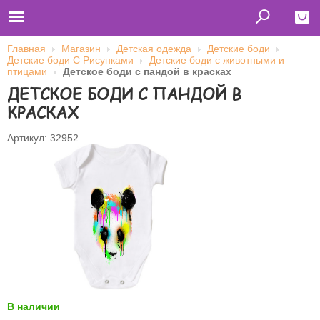
Главная
Магазин
Детская одежда
Детские боди
Детские боди С Рисунками
Детские боди с животными и
Close
птицами
Детское боди с пандой в красках
ДЕТСКОЕ БОДИ С ПАНДОЙ В
Главная
Футболки
КРАСКАХ
Толстовки (кенгурушки)
Свитшоты
Лонгсливы
Артикул: 32952
Бейсболки
Ветровки
Оплата и доставка
О нас
Сотрудничество
Имя пользователя (логин)
Пароль
Запомнить меня
В наличии