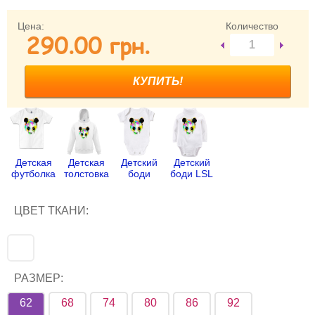
Забыли пароль?
Цена:
Количество
290.00 грн.
Забыли имя пользователя (логин)?
Регистрация
Детская
Детская
Детский
Детский
футболка
толстовка
боди
боди LSL
ЦВЕТ ТКАНИ:
РАЗМЕР:
62
68
74
80
86
92