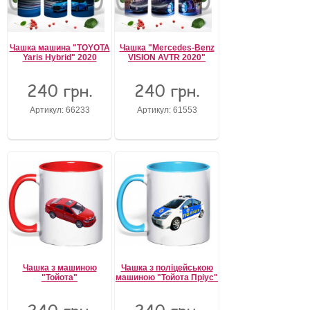
Чашка машина "TOYOTA
Чашка "Mercedes-Benz
Yaris Hybrid" 2020
VISION AVTR 2020"
240 грн.
240 грн.
Артикул: 66233
Артикул: 61553
Чашка з машиною
Чашка з поліцейською
"Тойота"
машиною "Тойотa Пріус"