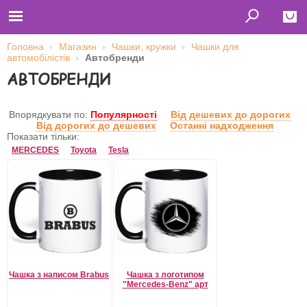
Головна
Магазин
Чашки, кружки
Чашки для
автомобілістів
Автобренди
Close
АВТОБРЕНДИ
Главная
Футболки
Толстовки (кенгурушки)
Впорядкувати по:
Популярності
Від дешевих до дорогих
Свитшоты
Від дорогих до дешевих
Останні надходження
Лонгсливы
Показати тільки:
Бейсболки
MERCEDES
Toyota
Tesla
Ветровки
Оплата и доставка
О нас
Сотрудничество
Ім'я користувача
Пароль
Чашка з написом Brabus
Чашка з логотипом
"Mercedes-Benz" арт
Запам'ятати мене