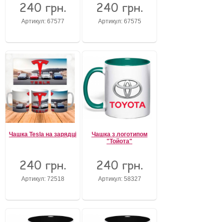
240 грн.
240 грн.
Забули свій пароль?
Артикул: 67577
Артикул: 67575
Забули своє Ім’я Користувача?
Зареєструватися
Чашка Tesla на зарядці
Чашка з логотипом
"Тойотa"
240 грн.
240 грн.
Артикул: 72518
Артикул: 58327