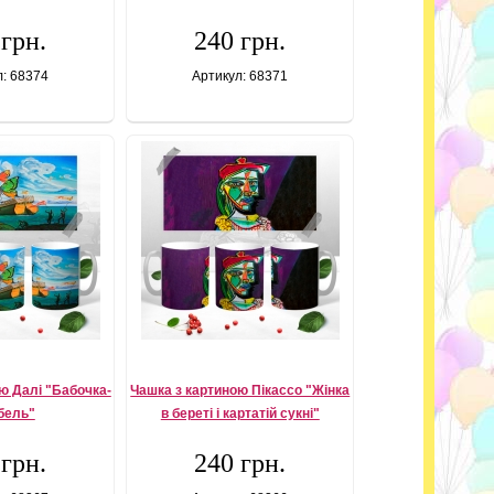
 грн.
240 грн.
л: 68374
Артикул: 68371
ю Далі "Бабочка-
Чашка з картиною Пікассо "Жінка
бель"
в береті і картатій сукні"
 грн.
240 грн.