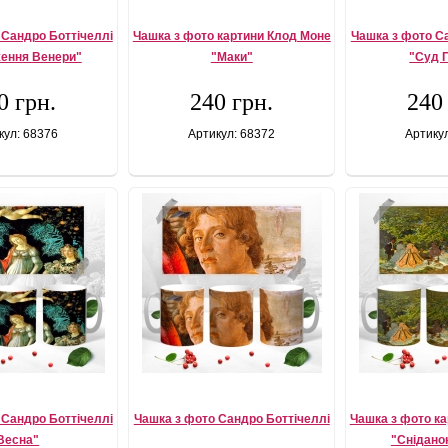
 Сандро Боттічеллі
Чашка з фото картини Клод Моне
Чашка з фото С
ення Венери"
"Маки"
"Суд 
0 грн.
240 грн.
240
кул: 68376
Артикул: 68372
Артику
 Сандро Боттічеллі
Чашка з фото Сандро Боттічеллі
Чашка з фото к
Весна"
"Сніданок