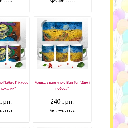
л: 68367
Артикул: 68366
ою Пабло Пікассо
Чашка з картиною Ван Гог "Дно і
 коханки"
небеса"
 грн.
240 грн.
л: 68363
Артикул: 68362