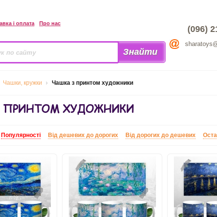
авка і оплата
Про нас
(096) 2
sharatoys
Чашки, кружки
Чашка з принтом художники
З ПРИНТОМ ХУДОЖНИКИ
:
Популярності
Від дешевих до дорогих
Від дорогих до дешевих
Оста