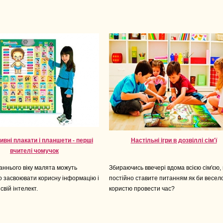
ивні плакати і планшети - перші
Настільні ігри в дозвіллі сім'ї
вчителі чомучок
аннього віку малята можуть
Збираючись ввечері вдома всією сім'єю,
о засвоювати корисну інформацію і
постійно ставите питанням як би весело
свій інтелект.
користю провести час?