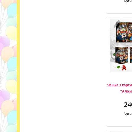
Арти
Чашка з карт
"Алжир
24
Арти