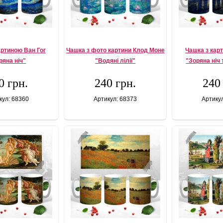
артиною Ван Гог
Чашка з фото картини Клод Моне
Чашка з кар
ряна ніч"
"Водяні лілії"
"Зоряна ніч
0 грн.
240 грн.
240
кул: 68360
Артикул: 68373
Артику