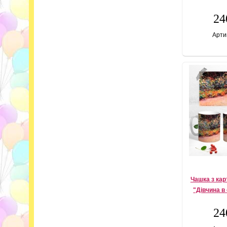
24
Арти
Чашка з ка
"Дівчина в
24