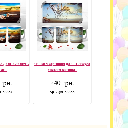
ю Далі "Сталість
Чашка з картиною Далі "Спокуса
'яті"
святого Антонія"
 грн.
240 грн.
л: 68357
Артикул: 68356