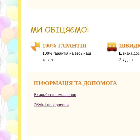
МИ ОБІЦЯЄМО:
100% ГАРАНТІЯ
ШВИДК
100% гарантія на весь наш
Швидка дост
товар
2-х днів
ІНФОРМАЦІЯ ТА ДОПОМОГА
Як зробити замовлення
Обмін і повернення