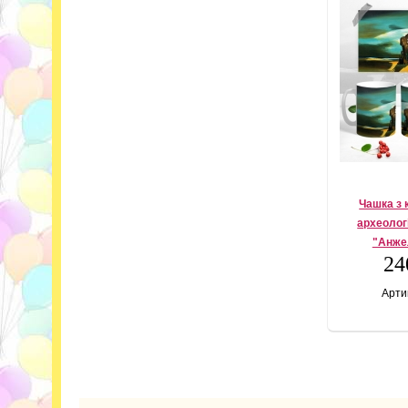
Чашка з 
археолог
"Анже
24
Арти