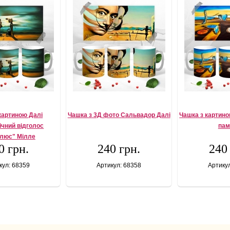
картиною Далі
Чашка з 3Д фото Сальвадор Далі
Чашка з картино
ічний відголос
пам
люс" Мілле
0 грн.
240 грн.
240
кул: 68359
Артикул: 68358
Артику