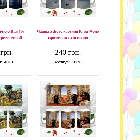
тиною Ван Гог
Чашка з фото картини Клод Моне
 треба Роной"
"Враження Схід сонця"
 грн.
240 грн.
л: 68361
Артикул: 68370