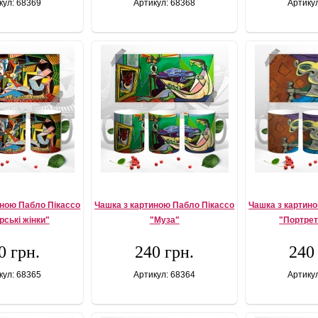
кул: 68369
Артикул: 68368
Артику
иною Пабло Пікассо
Чашка з картиною Пабло Пікассо
Чашка з картин
ські жінки"
"Муза"
"Портрет
0 грн.
240 грн.
240
кул: 68365
Артикул: 68364
Артику