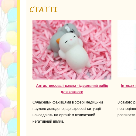
СТАТТІ
Антистресова іграшка - ідеальний вибір
Інтеракт
для кожного
Сучасними фахівцями в сфері медицини
З самого р
науково доведено, що стресові ситуації
повноцінн
накладають на організм величезний
розвивати 
негативний вплив.