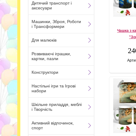
Дитячий транспорт і
аксесуари
Машинки, Зброя, Роботи
і Трансформери
Чашка з к
"Зо
Для малюків
24
Розвиваючі іграшки,
картки, пазли
Арти
Конструктори
Настільні ігри та Ігрові
набори
Шкільне приладдя, меблі
і Творчість
Активний відпочинок,
спорт