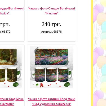
андро Боттічеллі
Чашка з фото Сандро Боттічеллі
Паріса"
"Наклеп"
 грн.
240 грн.
л: 68379
Артикул: 68378
артини Клод Моне
Чашка з фото картини Клод Моне
 на траві"
"Сад художника в Живерні"