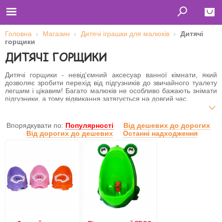
Головна
Магазин
Дитячі іграшки для малюків
Дитячі
горщики
Close
ДИТЯЧІ ГОРЩИКИ
Главная
Футболки
Дитячі горщики - невід'ємний аксесуар ванної кімнати, який
Толстовки (кенгурушки)
дозволяє зробити перехід від підгузників до звичайного туалету
Свитшоты
легшим і цікавим! Багато малюків не особливо бажають знімати
Лонгсливы
підгузники, а тому відвикання затягується на довгий час.
Бейсболки
Ветровки
Зробити перехід захоплюючим і цікавим допоможуть яскраві та
Оплата и доставка
оригінальні горщики, презентовані в інтернет-магазині
Впорядкувати по:
Популярності
Від дешевих до дорогих
О нас
Шаратойс. Тут ви знайдете шикарний асортимент дитячих
Від дорогих до дешевих
Останні надходження
Сотрудничество
горщиків і сидінь для унітазів, які допоможуть в привчанні до
«дорослих» візитах в ванну кімнату!
Ім'я користувача
Пароль
Запам'ятати мене