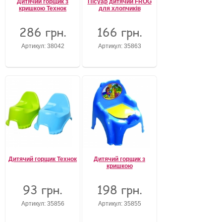
Дитячий горщик з
Пісуар дитячий FROG
кришкою Технок
для хлопчиків
Забули свій пароль?
Забули своє Ім’я Користувача?
286 грн.
166 грн.
Зареєструватися
Артикул: 38042
Артикул: 35863
Дитячий горщик Технок
Дитячий горщик з
кришкою
93 грн.
198 грн.
Артикул: 35856
Артикул: 35855