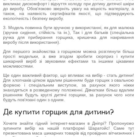
викликає дискомфорт і відчуття холоду при дотику дитячої шкіри
до виробу. Обов'язково зверніть увагу на міцність матеріалу, а
також, на наявність сертифікатів якості, що підтверджують
екологічність і безпеку виробу.
3. Модель повинна бути зручною у використанні, як для малюка
(зручне сидіння, стійкість та ін.), Так і для батьків (спеціальна
ручка для прибирання горщика, кришечка для накривання
виробу після використання).
Для першого знайомства з горщиком можна розглянути більш
прості модельки, а вже згодом зробити сюрприз і купити
шикарний виріб зі звуковими ефектами та іншими цікавими
можливостями.
Ще один важливий фактор, що впливає на вибір - стать дитини!
Для хлопчаків цілком вдалим рішенням буде горщик з овальною
формою і спеціальним виступом, за рахунок якого ніжки
знаходяться в розведеному положенні. Дівчаткам більш вдалим
рішенням будуть круглі дитячі горщики, за рахунок чого ноги
будуть пов'язані один з одним.
Де купити горщик для дитини?
Хочете знайти гідний інтернет-магазин в Дніпрі? Пропонуємо
зупинити вибір на нашій платформі Шаратойс! Саме тут
презентована маса шикарних товарів від провідних вітчизняних і