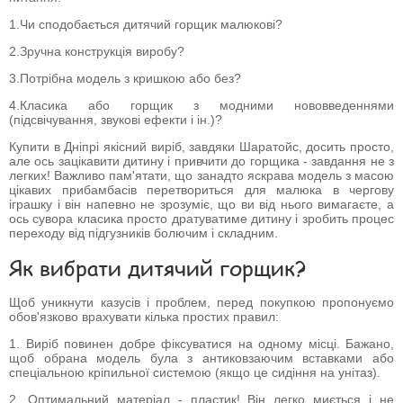
1.Чи сподобається дитячий горщик малюкові?
2.Зручна конструкція виробу?
3.Потрібна модель з кришкою або без?
4.Класика або горщик з модними нововведеннями
(підсвічування, звукові ефекти і ін.)?
Купити в Дніпрі якісний виріб, завдяки Шаратойс, досить просто,
але ось зацікавити дитину і привчити до горщика - завдання не з
легких! Важливо пам'ятати, що занадто яскрава модель з масою
цікавих прибамбасів перетвориться для малюка в чергову
іграшку і він напевно не зрозуміє, що ви від нього вимагаєте, а
ось сувора класика просто дратуватиме дитину і зробить процес
переходу від підгузників болючим і складним.
Як вибрати дитячий горщик?
Щоб уникнути казусів і проблем, перед покупкою пропонуємо
обов'язково врахувати кілька простих правил:
1. Виріб повинен добре фіксуватися на одному місці. Бажано,
щоб обрана модель була з антиковзаючим вставками або
спеціальною кріпильної системою (якщо це сидіння на унітаз).
2. Оптимальний матеріал - пластик! Він легко миється і не