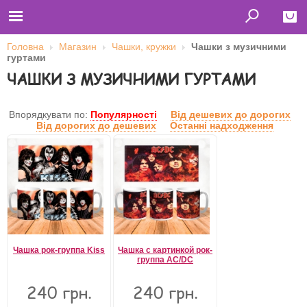
Головна
Магазин
Чашки, кружки
Чашки з музичними
гуртами
Close
ЧАШКИ З МУЗИЧНИМИ ГУРТАМИ
Главная
Футболки
Толстовки (кенгурушки)
Впорядкувати по:
Популярності
Від дешевих до дорогих
Свитшоты
Від дорогих до дешевих
Останні надходження
Лонгсливы
Бейсболки
Ветровки
Оплата и доставка
О нас
Сотрудничество
Ім'я користувача
Пароль
Чашка рок-группа Kiss
Чашка с картинкой рок-
группа AC/DC
240 грн.
240 грн.
Запам'ятати мене