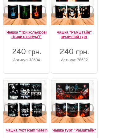
Чашка "Три кольорові
Чашка "Рамштайн"
гітари в полум'ї"
музичний гурт
240 грн.
240 грн.
Артикул: 78634
Артикул: 78632
Чашка гурт Rammstein
Чашка гурт "Рамштайн"