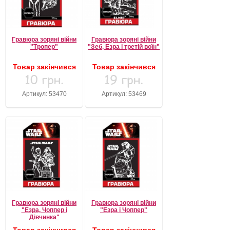
Гравюра зоряні війни
Гравюра зоряні війни
"Тропер"
"Зеб, Езра і третій воїн"
Товар закінчився
Товар закінчився
10 грн.
19 грн.
Артикул: 53470
Артикул: 53469
Гравюра зоряні війни
Гравюра зоряні війни
"Езра, Чоппер і
"Езра і Чоппер"
Дівчинка"