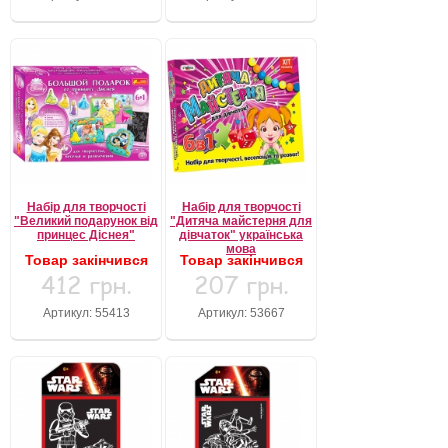
Набір для творчості
Набір для творчості
"Великий подарунок від
"Дитяча майстерня для
принцес Діснея"
дівчаток" українська
мова
Товар закінчився
Товар закінчився
412 грн.
207 грн.
Артикул: 55413
Артикул: 53667