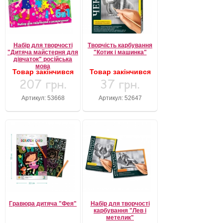
Набір для творчості
Творчість карбування
"Дитяча майстерня для
"Котик і машинка"
дівчаток" російська
мова
Товар закінчився
Товар закінчився
207 грн.
37 грн.
Артикул: 53668
Артикул: 52647
Гравюра дитяча "Фея"
Набір для творчості
карбування "Лев і
метелик"