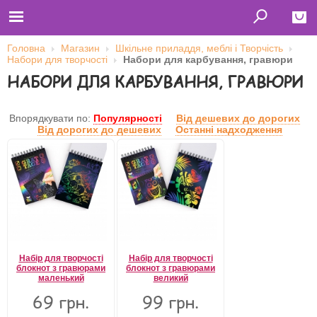
Головна
Магазин
Шкільне приладдя, меблі і Творчість
Набори для творчості
Набори для карбування, гравюри
Close
НАБОРИ ДЛЯ КАРБУВАННЯ, ГРАВЮРИ
Главная
Футболки
Толстовки (кенгурушки)
Впорядкувати по:
Популярності
Від дешевих до дорогих
Свитшоты
Від дорогих до дешевих
Останні надходження
Лонгсливы
Бейсболки
Ветровки
Оплата и доставка
О нас
Сотрудничество
Ім'я користувача
Пароль
Набір для творчості
Набір для творчості
блокнот з гравюрами
блокнот з гравюрами
маленький
великий
69 грн.
99 грн.
Запам'ятати мене