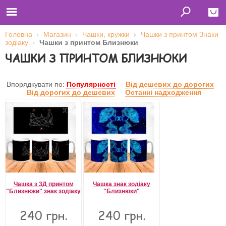
Головна
Магазин
Чашки, кружки
Чашки з принтом Знаки
зодіаку
Чашки з принтом Близнюки
Close
ЧАШКИ З ПРИНТОМ БЛИЗНЮКИ
Главная
Футболки
Толстовки (кенгурушки)
Впорядкувати по:
Популярності
Від дешевих до дорогих
Свитшоты
Від дорогих до дешевих
Останні надходження
Лонгсливы
Бейсболки
Ветровки
Оплата и доставка
О нас
Сотрудничество
Ім'я користувача
Пароль
Чашка з 3Д принтом
Чашка знак зодіаку
"Близнюки" знак зодіаку
"Близнюки"
240 грн.
240 грн.
Запам'ятати мене