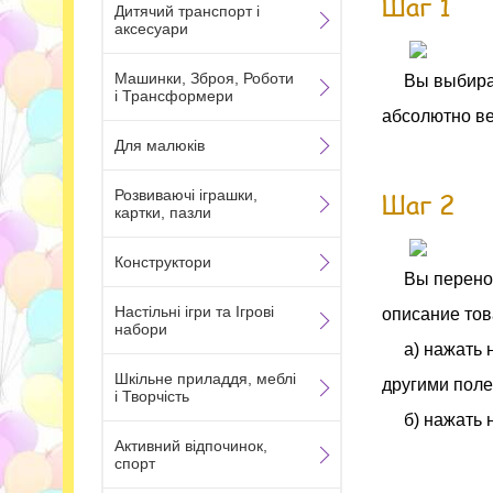
Шаг 1
Дитячий транспорт і
аксесуари
Машинки, Зброя, Роботи
Вы выбира
і Трансформери
абсолютно ве
Для малюків
Розвиваючі іграшки,
Шаг 2
картки, пазли
Конструктори
Вы перенос
Настільні ігри та Ігрові
описание това
набори
а) нажать 
Шкільне приладдя, меблі
другими поле
і Творчість
б) нажать 
Активний відпочинок,
спорт