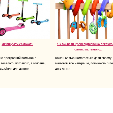
Як вибрати самокат?
Як вибрати ігрові підвіски на ліжечко
самих маленьких.
це прекрасний помічник в
Кожен батько намагається дати своєму
ї веселого, яскравого, а головне,
малюкові все найкраще, починаючи з п
дозвілля для дитини!
днів життя.