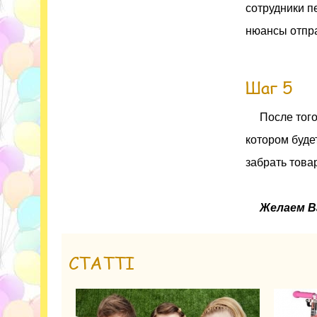
сотрудники п
нюансы отпр
Шаг 5
После тог
котором буде
забрать това
Желаем В
СТАТТІ