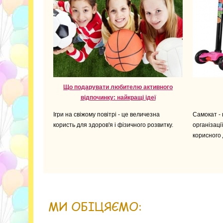
Що подарувати любителю активного
відпочинку: найкращі ідеї
Ігри на свіжому повітрі - це величезна
Самокат - 
користь для здоров'я і фізичного розвитку.
організаці
корисного 
МИ ОБІЦЯЄМО: