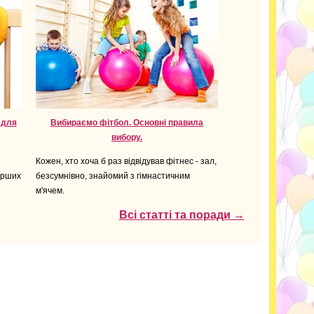
 для
Вибираємо фітбол. Основні правила
вибору.
Кожен, хто хоча б раз відвідував фітнес - зал,
ерших
безсумнівно, знайомий з гімнастичним
м'ячем.
Всі статті та поради →