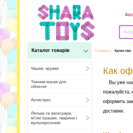
Дост
Каталог товарів
Головна
Качество
Как оф
Чашки, кружки
Тканеві маски для
Вы уже на
обличчя
пожалуйста, 
Антистрес
оформить зак
доставки.
Ляльки та аксесуари,
м\'які іграшки, тварини і
мульперсонажі