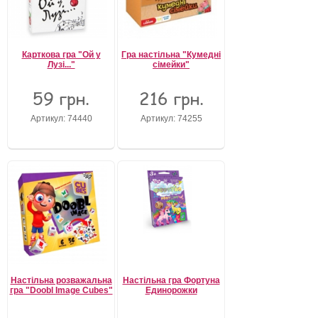
Карткова гра "Ой у
Гра настільна "Кумедні
Лузі..."
сімейки"
59 грн.
216 грн.
Артикул: 74440
Артикул: 74255
Настільна розважальна
Настільна гра Фортуна
гра "Doobl Image Cubes"
Единорожки