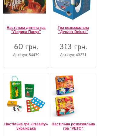
Настільна дитяча гра
Гра розважальна
"Людина Павук"
"Дуплет Deluxe"
60 грн.
313 грн.
Артикул: 54479
Артикул: 43271
Настільна гра «Irreality»
Настільна розважальна
українська
гра "VETO"