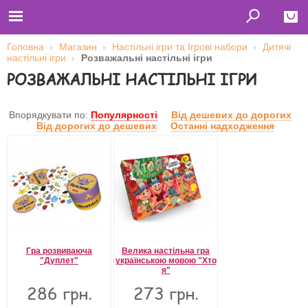
Головна
Магазин
Настільні ігри та Ігрові набори
Дитячі
настільні ігри
Розважальні настільні ігри
Close
РОЗВАЖАЛЬНІ НАСТІЛЬНІ ІГРИ
Главная
Футболки
Толстовки (кенгурушки)
Впорядкувати по:
Популярності
Від дешевих до дорогих
Свитшоты
Від дорогих до дешевих
Останні надходження
Лонгсливы
Бейсболки
Ветровки
Оплата и доставка
О нас
Сотрудничество
Ім'я користувача
Пароль
Гра розвиваюча
Велика настільна гра
"Дуплет"
українською мовою "Хто
я"
286 грн.
273 грн.
Запам'ятати мене