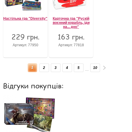
Настільна гра "Diversity"
Карточна гра "Рускій
воєнний корабль, іди
на... дно"
229 грн.
163 грн.
Артикул: 77950
Артикул: 77818
1
2
3
4
5
10
...
Відгуки покупців: