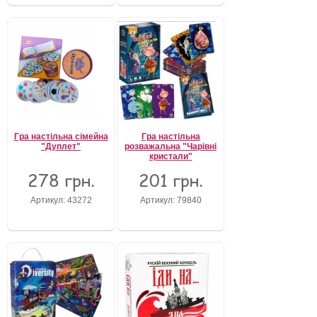
Гра настільна сімейна
Гра настільна
"Дуплет"
розважальна "Чарівні
кристали"
278 грн.
201 грн.
Артикул: 43272
Артикул: 79840