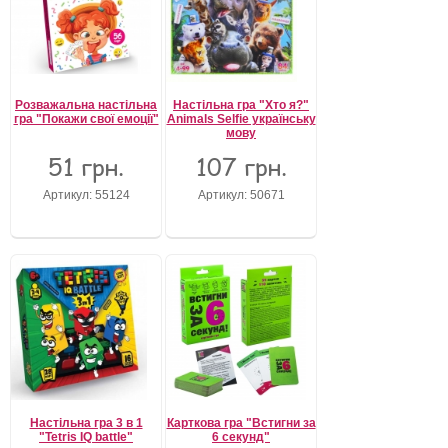
Розважальна настільна
Настільна гра "Хто я?"
гра "Покажи свої емоції"
Animals Selfie українську
мову
51 грн.
107 грн.
Артикул: 55124
Артикул: 50671
Настільна гра 3 в 1
Карткова гра "Встигни за
"Tetris IQ battle"
6 секунд"