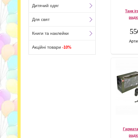
Дитячий одяг
Танк і
раді
Для свят
55
Книги та наклейки
Арти
Акційні товари
-10%
Гармата
раді