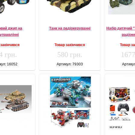
овий джип на
Танк на радіокеруванні
Набір дитячий "
управлінні
радіок
 закінчився
Товар закінчився
Товар з
4 грн.
580 грн.
1677
кул: 16052
Артикул: 79303
Артику