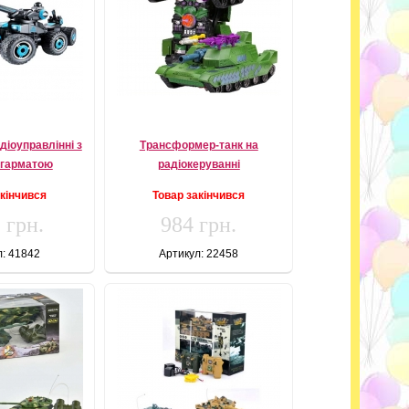
діоуправлінні з
Трансформер-танк на
 гарматою
радіокеруванні
акінчився
Товар закінчився
 грн.
984 грн.
л: 41842
Артикул: 22458