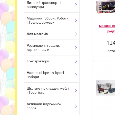
Дитячий транспорт і
аксесуари
Машинки, Зброя, Роботи
і Трансформери
Машина ві
раді
Для малюків
124
Розвиваючі іграшки,
картки, пазли
Арти
Конструктори
Настільні ігри та Ігрові
набори
Шкільне приладдя, меблі
і Творчість
Активний відпочинок,
спорт