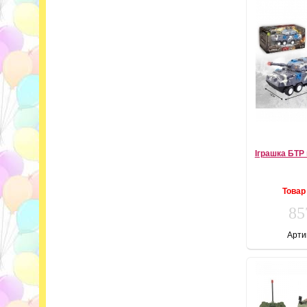
Іграшка БТР 
Товар
85
Арти