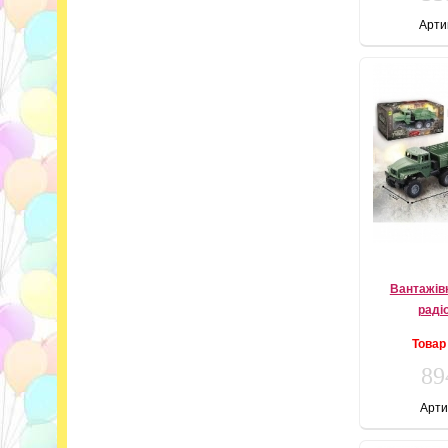
Арти
Вантажівк
раді
Товар
89
Арти