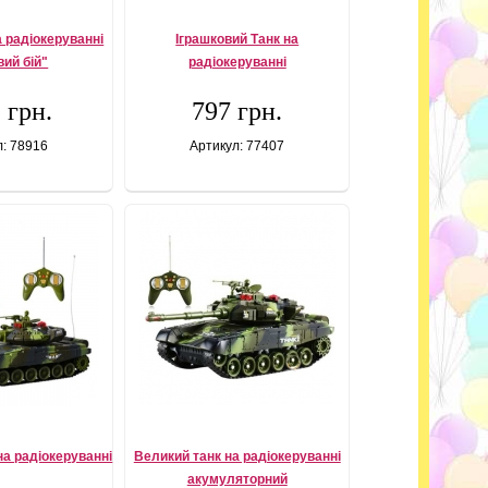
а радіокеруванні
Іграшковий Танк на
вий бій"
радіокеруванні
 грн.
797 грн.
л: 78916
Артикул: 77407
на радіокеруванні
Великий танк на радіокеруванні
акумуляторний