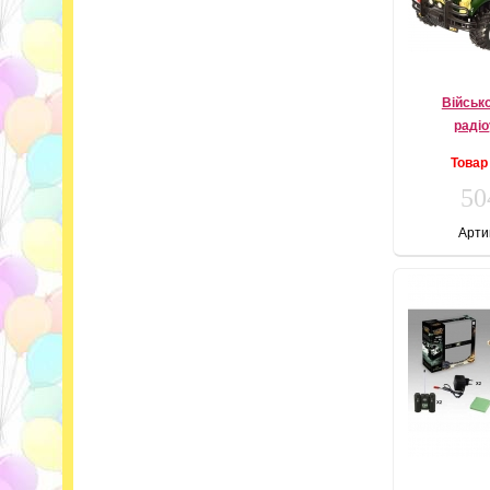
Військ
радіо
Товар
50
Арти