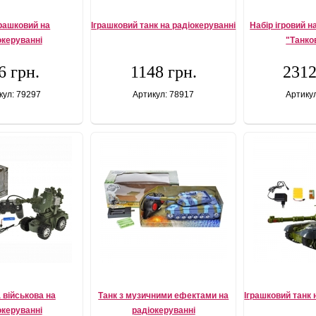
грашковий на
Іграшковий танк на радіокеруванні
Набір ігровий н
океруванні
"Танко
6 грн.
1148 грн.
2312
кул: 79297
Артикул: 78917
Артику
 військова на
Танк з музичними ефектами на
Іграшковий танк 
океруванні
радіокеруванні