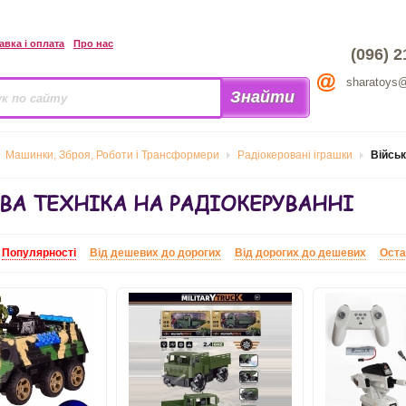
авка і оплата
Про нас
(096) 2
sharatoys
Машинки, Зброя, Роботи і Трансформери
Радіокеровані іграшки
Військ
ВА ТЕХНІКА НА РАДІОКЕРУВАННІ
:
Популярності
Від дешевих до дорогих
Від дорогих до дешевих
Оста