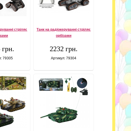
еруванні стріляє
Танк на радіокеруванні стріляє
ізами
орбізами
 грн.
2232 грн.
л: 79305
Артикул: 79304