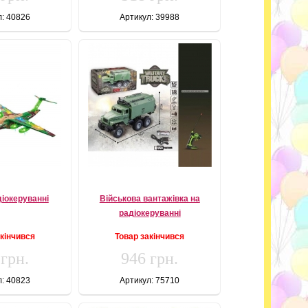
л: 40826
Артикул: 39988
діокеруванні
Військова вантажівка на
радіокеруванні
акінчився
Товар закінчився
 грн.
946 грн.
л: 40823
Артикул: 75710