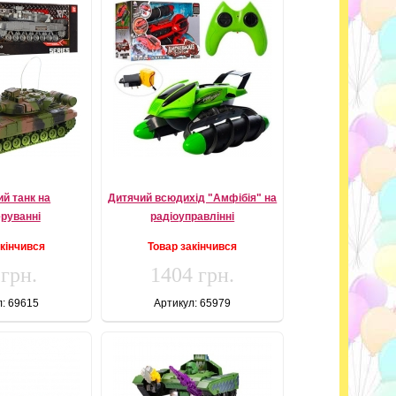
ий танк на
Дитячий всюдихід "Амфібія" на
еруванні
радіоуправлінні
акінчився
Товар закінчився
 грн.
1404 грн.
л: 69615
Артикул: 65979