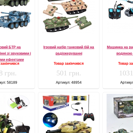
овий БТР на
Ігровий набір танковий бій на
Машинка на ра
нні зі звуковими і
радіокеруванні
водяною
ими ефектами
 закінчився
Товар закінчився
Товар з
8 грн.
501 грн.
1031
кул: 58189
Артикул: 48954
Артику