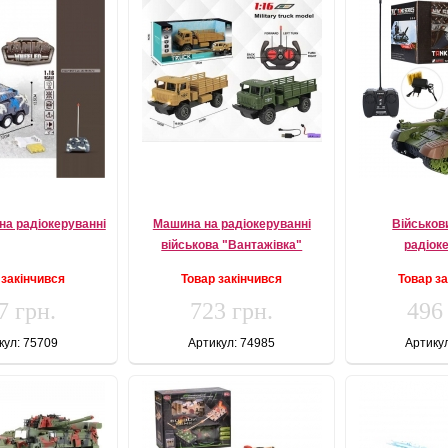
на радіокеруванні
Машина на радіокеруванні
Військов
військова "Вантажівка"
радіок
 закінчився
Товар закінчився
Товар з
7 грн.
723 грн.
496
кул: 75709
Артикул: 74985
Артику