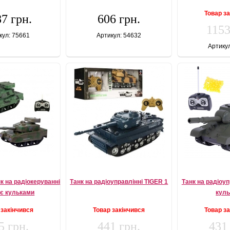
Товар з
7 грн.
606 грн.
1153
кул: 75661
Артикул: 54632
Артику
к на радіокеруванні
Танк на радіоуправлінні TIGER 1
Танк на радіоуп
яє кульками
кул
 закінчився
Товар закінчився
Товар з
5 грн.
441 грн.
431