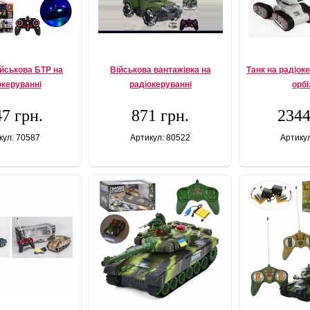
йськова БТР на
Військова вантажівка на
Танк на радіок
океруванні
радіокеруванні
орб
7 грн.
871 грн.
2344
кул: 70587
Артикул: 80522
Артику