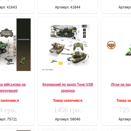
кул: 41643
Артикул: 41844
Артику
а військова на
Керований по радіо Танк USB
Літак на ра
океруванні
зарядка
 закінчився
Товар закінчився
Товар з
4 грн.
1456 грн.
725
кул: 75711
Артикул: 58046
Артику