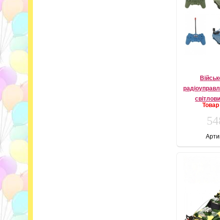
Військ
радіоуправлі
світлов
Товар
54
Арти