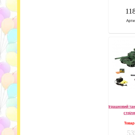
118
Арти
Іграшковий тан
стріл
Товар
53