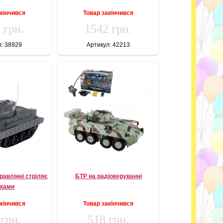
акінчився
Товар закінчився
 грн.
1542 грн.
л: 38929
Артикул: 42213
равлінні стріляє
БТР на радіокеруванні
ьками
акінчився
Товар закінчився
 грн.
518 грн.