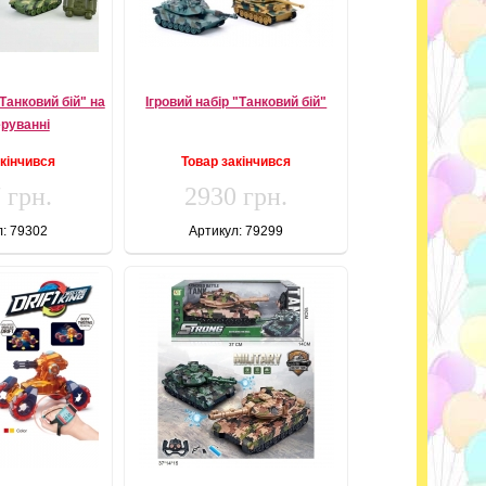
Танковий бій" на
Ігровий набір "Танковий бій"
еруванні
акінчився
Товар закінчився
 грн.
2930 грн.
л: 79302
Артикул: 79299