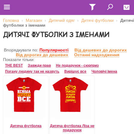
Головна
Магазин
Дитячий одяг
Дитячі футболки
Дитячі
футболки з іменами
Close
ДИТЯЧІ ФУТБОЛКИ З ІМЕНАМИ
Главная
Футболки
Толстовки (кенгурушки)
Впорядкувати по:
Популярності
Від дешевих до дорогих
Свитшоты
Від дорогих до дешевих
Останні надходження
Лонгсливы
Показати тільки:
Бейсболки
THE BEST
Завжди прав
Не подарунок - сюрприз
Ветровки
Погану людину так не назвуть
Вирішує все
Чоловічі імена
Оплата и доставка
О нас
Сотрудничество
Ім'я користувача
Пароль
Дитяча футболка
Дитяча футболка Ліза не
Запам'ятати мене
подарунок