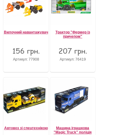
Вилочний навантажувач
Трактор "Фермер із
причепом"
156 грн.
207 грн.
Артикул: 77908
Артикул: 76419
Автовоз зі спецтехнікою
Машина іграшкова
"Magic Truck" поліція