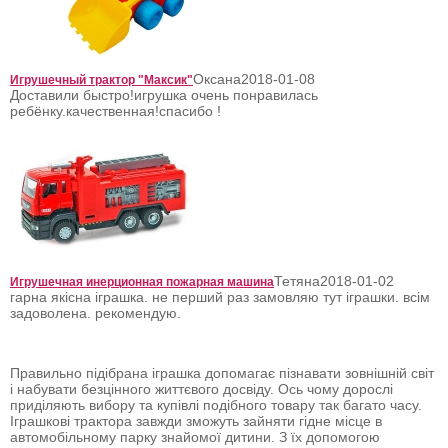
Оксана
2018-01-08
Игрушечный трактор "Максик"
Доставили быстро!игрушка очень понравилась
ребёнку.качественная!спасибо !
Тетяна
2018-01-02
Игрушечная инерционная пожарная машина
гарна якісна іграшка. не перший раз замовляю тут іграшки. всім
задоволена. рекомендую.
Правильно підібрана іграшка допомагає пізнавати зовнішній світ
і набувати безцінного життєвого досвіду. Ось чому дорослі
приділяють вибору та купівлі подібного товару так багато часу.
Іграшкові трактора завжди зможуть зайняти гідне місце в
автомобільному парку знайомої дитини. З їх допомогою