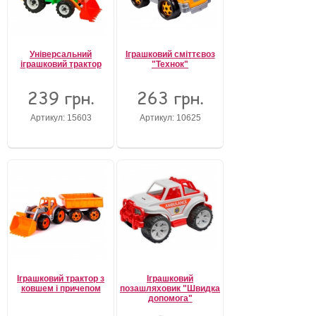
Універсальний
Іграшковий сміттєвоз
іграшковий трактор
"Технок"
239 грн.
263 грн.
Артикул: 15603
Артикул: 10625
Іграшковий трактор з
Іграшковий
ковшем і причепом
позашляховик "Швидка
допомога"