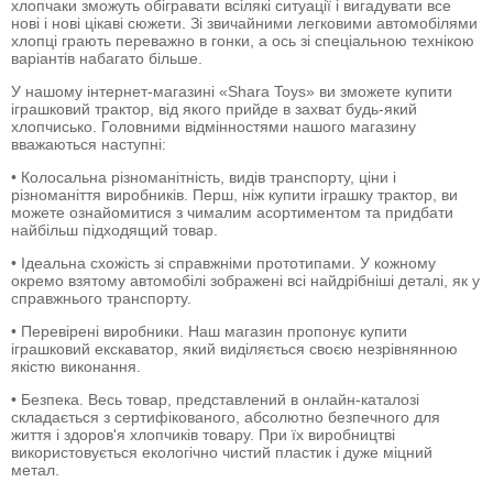
хлопчаки зможуть обігравати всілякі ситуації і вигадувати все
нові і нові цікаві сюжети. Зі звичайними легковими автомобілями
хлопці грають переважно в гонки, а ось зі спеціальною технікою
варіантів набагато більше.
У нашому інтернет-магазині «Shara Toys» ви зможете купити
іграшковий трактор, від якого прийде в захват будь-який
хлопчисько. Головними відмінностями нашого магазину
вважаються наступні:
• Колосальна різноманітність, видів транспорту, ціни і
різноманіття виробників. Перш, ніж купити іграшку трактор, ви
можете ознайомитися з чималим асортиментом та придбати
найбільш підходящий товар.
• Ідеальна схожість зі справжніми прототипами. У кожному
окремо взятому автомобілі зображені всі найдрібніші деталі, як у
справжнього транспорту.
• Перевірені виробники. Наш магазин пропонує купити
іграшковий екскаватор, який виділяється своєю незрівнянною
якістю виконання.
• Безпека. Весь товар, представлений в онлайн-каталозі
складається з сертифікованого, абсолютно безпечного для
життя і здоров'я хлопчиків товару. При їх виробництві
використовується екологічно чистий пластик і дуже міцний
метал.