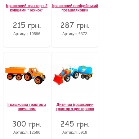
Іграшковий трактор з 2
Іграшковий поліцейський
ковшами "Технок"
позашляховик
Забули свій пароль?
Забули своє Ім’я Користувача?
Зареєструватися
215 грн.
287 грн.
Артикул: 10596
Артикул: 6372
Іграшковий трактор з
Дитячий іграшковий
причепом
трактор з цистерною
300 грн.
245 грн.
Артикул: 12586
Артикул: 5918