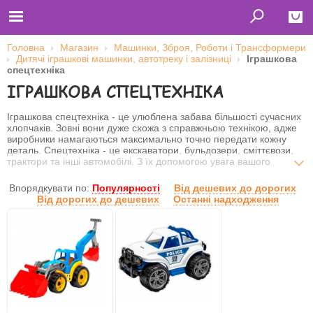
Головна
Магазин
Машинки, Зброя, Роботи і Трансформери
Дитячі іграшкові машинки, автотреку і залізниці
Іграшкова
Close
спецтехніка
ІГРАШКОВА СПЕЦТЕХНІКА
Главная
Футболки
Толстовки (кенгурушки)
Іграшкова спецтехніка - це улюблена забава більшості сучасних
Свитшоты
хлопчаків. Зовні вони дуже схожа з справжньою технікою, адже
Лонгсливы
виробники намагаються максимально точно передати кожну
Бейсболки
деталь. Спецтехніка - це екскаватори, бульдозери, сміттєвози,
Ветровки
трактори та інші автомобілі. З їх допомогою увага вашого
Оплата и доставка
хлопчиська довго буде зайнята корисною розвагою. З
О нас
іграшковою спецтехнікою грати завжди дуже весело і корисно!
Впорядкувати по:
Популярності
Від дешевих до дорогих
Сотрудничество
Від дорогих до дешевих
Останні надходження
Ім'я користувача
Пароль
Запам'ятати мене