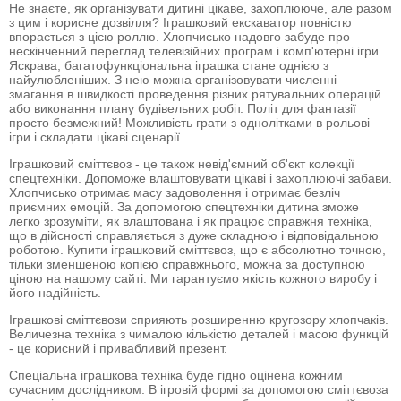
Не знаєте, як організувати дитині цікаве, захоплююче, але разом
з цим і корисне дозвілля? Іграшковий екскаватор повністю
впорається з цією роллю. Хлопчисько надовго забуде про
нескінченний перегляд телевізійних програм і комп'ютерні ігри.
Яскрава, багатофункціональна іграшка стане однією з
найулюбленіших. З нею можна організовувати численні
змагання в швидкості проведення різних рятувальних операцій
або виконання плану будівельних робіт. Політ для фантазії
просто безмежний! Можливість грати з однолітками в рольові
ігри і складати цікаві сценарії.
Іграшковий сміттєвоз - це також невід'ємний об'єкт колекції
спецтехніки. Допоможе влаштовувати цікаві і захоплюючі забави.
Хлопчисько отримає масу задоволення і отримає безліч
приємних емоцій. За допомогою спецтехніки дитина зможе
легко зрозуміти, як влаштована і як працює справжня техніка,
що в дійсності справляється з дуже складною і відповідальною
роботою. Купити іграшковий сміттєвоз, що є абсолютно точною,
тільки зменшеною копією справжнього, можна за доступною
ціною на нашому сайті. Ми гарантуємо якість кожного виробу і
його надійність.
Іграшкові сміттєвози сприяють розширенню кругозору хлопчаків.
Величезна техніка з чималою кількістю деталей і масою функцій
- це корисний і привабливий презент.
Спеціальна іграшкова техніка буде гідно оцінена кожним
сучасним дослідником. В ігровій формі за допомогою сміттєвоза