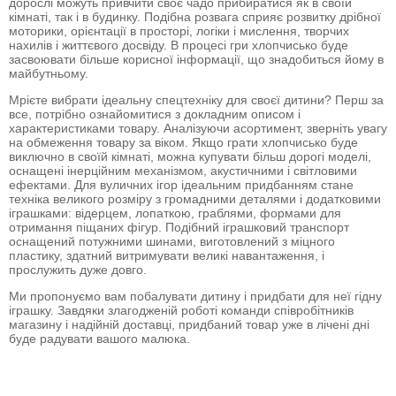
дорослі можуть привчити своє чадо прибиратися як в своїй
кімнаті, так і в будинку. Подібна розвага сприяє розвитку дрібної
моторики, орієнтації в просторі, логіки і мислення, творчих
нахилів і життєвого досвіду. В процесі гри хлопчисько буде
засвоювати більше корисної інформації, що знадобиться йому в
майбутньому.
Мрієте вибрати ідеальну спецтехніку для своєї дитини? Перш за
все, потрібно ознайомитися з докладним описом і
характеристиками товару. Аналізуючи асортимент, зверніть увагу
на обмеження товару за віком. Якщо грати хлопчисько буде
виключно в своїй кімнаті, можна купувати більш дорогі моделі,
оснащені інерційним механізмом, акустичними і світловими
ефектами. Для вуличних ігор ідеальним придбанням стане
техніка великого розміру з громадними деталями і додатковими
іграшками: відерцем, лопаткою, граблями, формами для
отримання піщаних фігур. Подібний іграшковий транспорт
оснащений потужними шинами, виготовлений з міцного
пластику, здатний витримувати великі навантаження, і
прослужить дуже довго.
Ми пропонуємо вам побалувати дитину і придбати для неї гідну
іграшку. Завдяки злагодженій роботі команди співробітників
магазину і надійній доставці, придбаний товар уже в лічені дні
буде радувати вашого малюка.