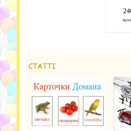
24
Арти
СТАТТІ