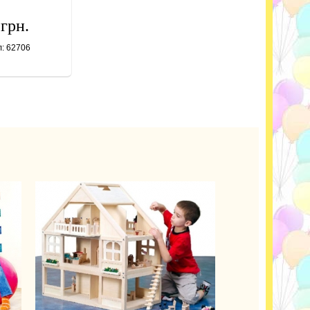
 грн.
л: 62706