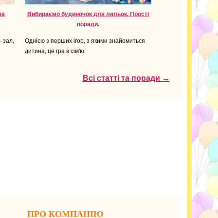
ла
Вибираємо будиночок для ляльок. Прості
поради.
- зал,
Однією з перших ігор, з якими знайомиться
дитина, це гра в сім'ю.
Всі статті та поради →
ПРО КОМПАНІЮ