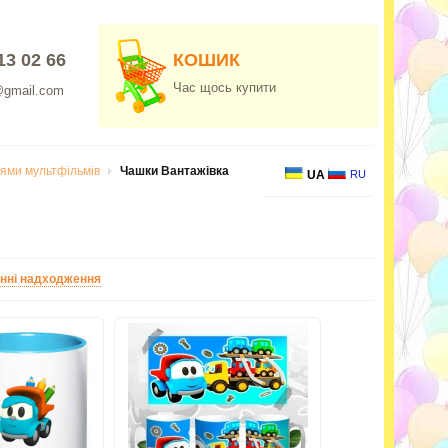
13 02 66
КОШИК
Час щось купити
@gmail.com
оями мультфільмів
Чашки Вантажівка
UA
RU
нні надходження