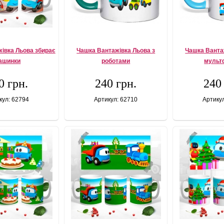
івка Льова збирає
Чашка Вантажівка Льова з
Чашка Ванта
ашинки
роботами
мульт
0 грн.
240 грн.
240
кул: 62794
Артикул: 62710
Артику