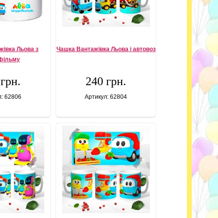
жівка Льова з
Чашка Вантажівка Льова і автовоз
фільму
 грн.
240 грн.
л: 62806
Артикул: 62804