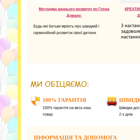
Методика раннього розвитку по Глена
КРЕАТИ
Доману.
Д
З наста
Будь-які батьки мріють про швидкий і
задоволе
гармонійний розвиток своєї дитини.
настання
МИ ОБІЦЯЄМО:
100% ГАРАНТІЯ
ШВИДК
100% гарантія на весь наш
Швидка дост
товар
2-х днів
ІНФОРМАЦІЯ ТА ДОПОМОГА