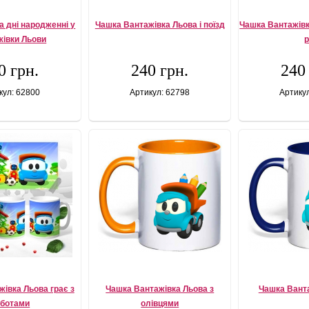
а дні народженні у
Чашка Вантажівка Льова і поїзд
Чашка Вантажівк
жівки Льови
р
0 грн.
240 грн.
240
кул: 62800
Артикул: 62798
Артику
івка Льова грає з
Чашка Вантажівка Льова з
Чашка Вант
оботами
олівцями