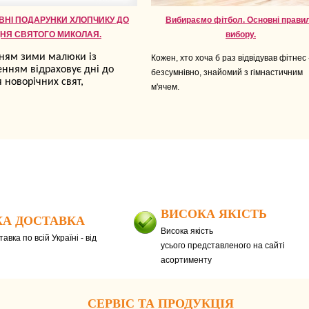
ВНІ ПОДАРУНКИ ХЛОПЧИКУ ДО
Вибираємо фітбол. Основні прави
НЯ СВЯТОГО МИКОЛАЯ.
вибору.
нням зими малюки із
Кожен, хто хоча б раз відвідував фітнес 
нням відраховує дні до
безсумнівно, знайомий з гімнастичним
 новорічних свят,
м'ячем.
ВИСОКА ЯКІСТЬ
А ДОСТАВКА
Висока якість
авка по всій Україні - від
усього представленого на сайті
асортименту
СЕРВІС ТА ПРОДУКЦІЯ