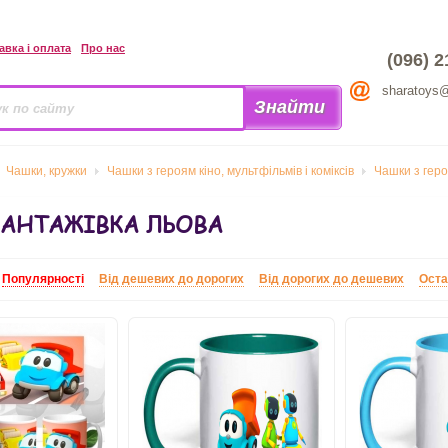
авка і оплата
Про нас
(096) 2
sharatoys
Чашки, кружки
Чашки з героям кіно, мультфільмів і коміксів
Чашки з гер
ВАНТАЖІВКА ЛЬОВА
:
Популярності
Від дешевих до дорогих
Від дорогих до дешевих
Оста