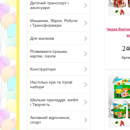
Дитячий транспорт і
аксесуари
Машинки, Зброя, Роботи
і Трансформери
Чашка Вантаж
м
Для малюків
24
Розвиваючі іграшки,
картки, пазли
Арти
Конструктори
Настільні ігри та Ігрові
набори
Шкільне приладдя, меблі
і Творчість
Активний відпочинок,
спорт