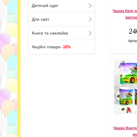
Дитячий одяг
Чашка Капу н
ванта
Для свят
24
Книги та наклейки
Арти
Акційні товари
-10%
Чашка Вантаж
р