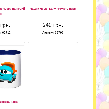
а Льова на новий
Чашка Лева і Капу готують пиріг
ік
 грн.
240 грн.
л: 62712
Артикул: 62796
ажівка Льова