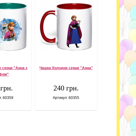
 серце "Анна з
Чашка Холодне серце "Анна"
фом"
 грн.
240 грн.
л: 60359
Артикул: 60355