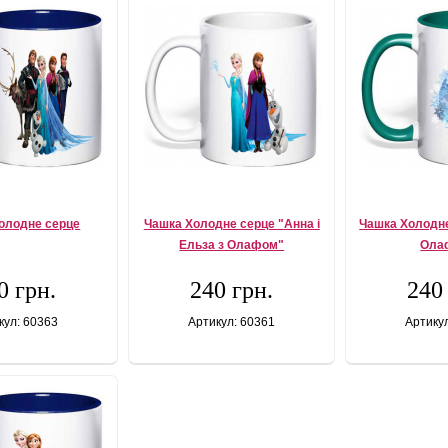
олодне серце
Чашка Холодне серце "Анна і
Чашка Холодне
Ельза з Олафом"
Ола
0 грн.
240 грн.
240
кул: 60363
Артикул: 60361
Артику