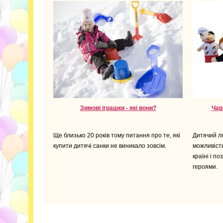
Зимові іграшки - які вони?
Чар
Ще близько 20 років тому питання про те, які
Дитячий ля
купити дитячі санки не виникало зовсім.
можливість
країні і п
героями.