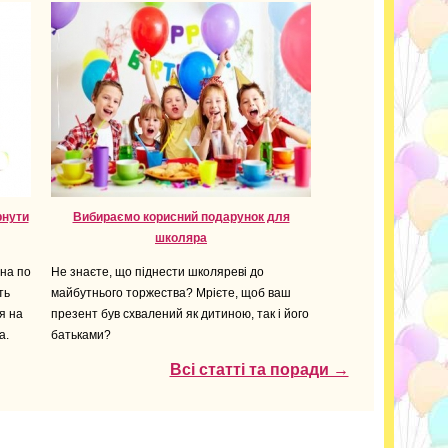
рнути
Вибираємо корисний подарунок для
школяра
на по
Не знаєте, що піднести школяреві до
ть
майбутнього торжества? Мрієте, щоб ваш
я на
презент був схвалений як дитиною, так і його
а.
батьками?
Всі статті та поради →