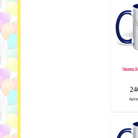
Чашка Х
24
Арти