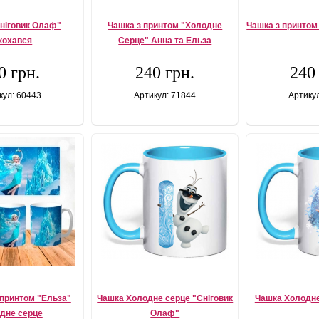
ніговик Олаф"
Чашка з принтом "Холодне
Чашка з принтом
кохався
Серце" Анна та Ельза
0 грн.
240 грн.
240
кул: 60443
Артикул: 71844
Артику
 принтом "Ельза"
Чашка Холодне серце "Сніговик
Чашка Холодне
дне серце
Олаф"