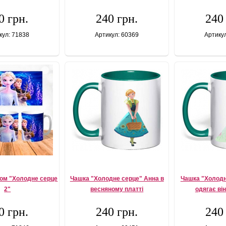
0 грн.
240 грн.
240
кул: 71838
Артикул: 60369
Артику
том "Холодне серце
Чашка "Холодне серце" Анна в
Чашка "Холодн
2"
весняному платті
одягає ві
0 грн.
240 грн.
240