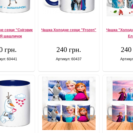
е серце "Сніговик
Чашка Холодне серце "Frozen"
Чашка "Холодн
 Я шашличок
Ел
0 грн.
240 грн.
240
кул: 60441
Артикул: 60437
Артику