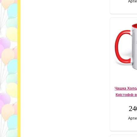
Арти
Чашка Холод
Крістофф в
24
Арти