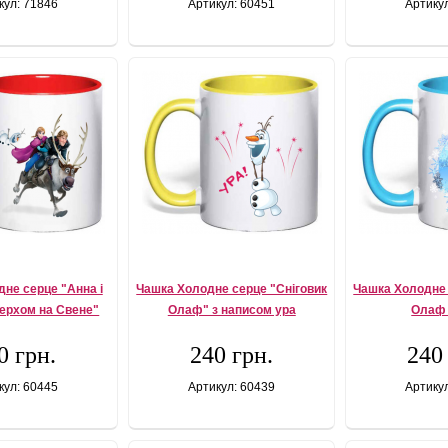
кул: 71846
Артикул: 60451
Артику
не серце "Анна і
Чашка Холодне серце "Сніговик
Чашка Холодне 
ерхом на Свене"
Олаф" з написом ура
Олаф 
0 грн.
240 грн.
240
кул: 60445
Артикул: 60439
Артику