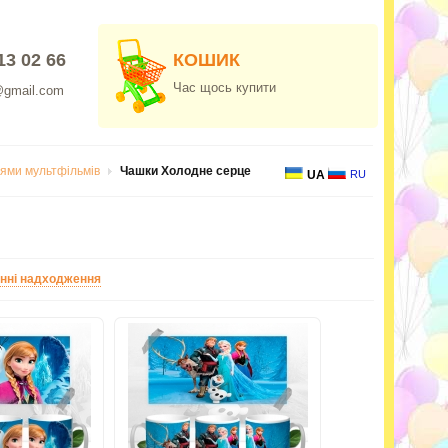
13 02 66
КОШИК
Час щось купити
@gmail.com
оями мультфільмів
Чашки Холодне серце
UA
RU
нні надходження