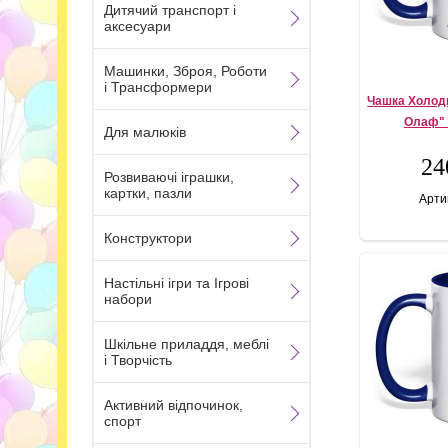
Дитячий транспорт і
аксесуари
Машинки, Зброя, Роботи
і Трансформери
Чашка Холодн
Олаф"
Для малюків
24
Розвиваючі іграшки,
картки, пазли
Арти
Конструктори
Настільні ігри та Ігрові
набори
Шкільне приладдя, меблі
і Творчість
Активний відпочинок,
спорт