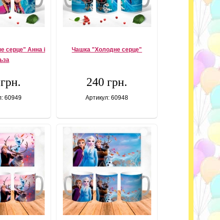
е серце" Анна і
Чашка "Холодне серце"
ьза
 грн.
240 грн.
л: 60949
Артикул: 60948