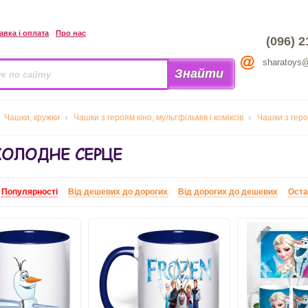
авка і оплата
Про нас
(096) 2
sharatoys
Чашки, кружки
Чашки з героям кіно, мультфільмів і коміксів
Чашки з гер
ХОЛОДНЕ СЕРЦЕ
:
Популярності
Від дешевих до дорогих
Від дорогих до дешевих
Оста