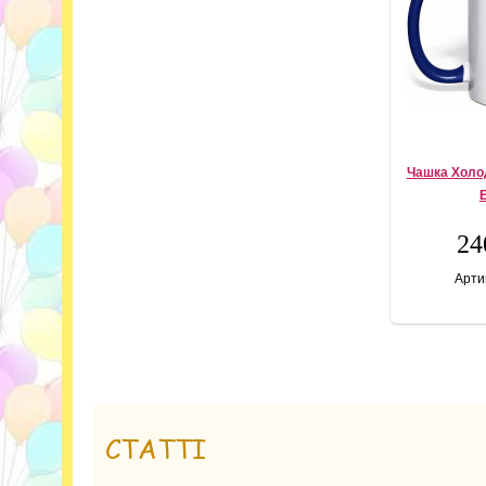
Чашка Холод
24
Арти
СТАТТІ