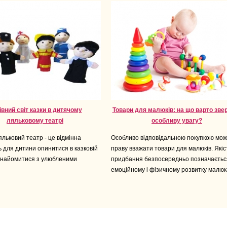
івний світ казки в дитячому
Товари для малюків: на що варто зве
ляльковому театрі
особливу увагу?
льковий театр - це відмінна
Особливо відповідальною покупкою мож
 для дитини опинитися в казковій
праву вважати товари для малюків. Якіс
ознайомитися з улюбленими
придбання безпосередньо позначаєтьс
емоційному і фізичному розвитку малюк