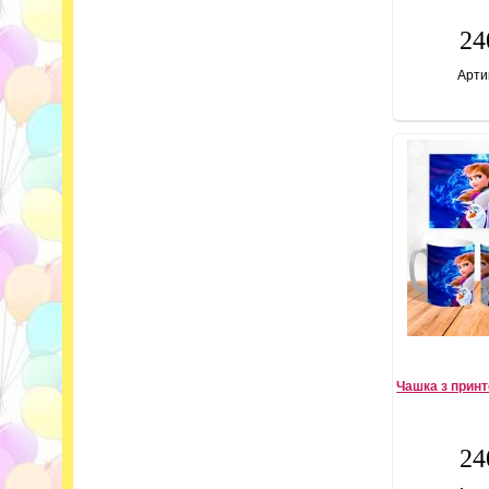
24
Арти
Чашка з прин
24