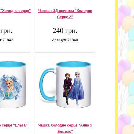
 "Холодне серце"
Чашка з 3Д принтом "Холодне
Серце 2"
 грн.
240 грн.
л: 71842
Артикул: 71840
 серце "Ельза"
Чашка Холодне серце "Анна з
Ельзою"