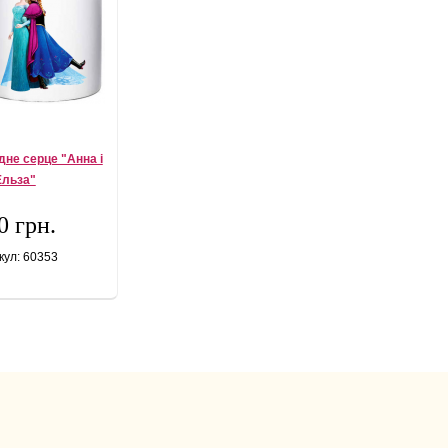
не серце "Анна і
Ельза"
0 грн.
кул: 60353