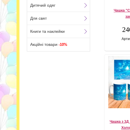
Дитячий одяг
Чашка "С
за
Для свят
24
Книги та наклейки
Арти
Акційні товари
-10%
Чашка з 3Д
Холо