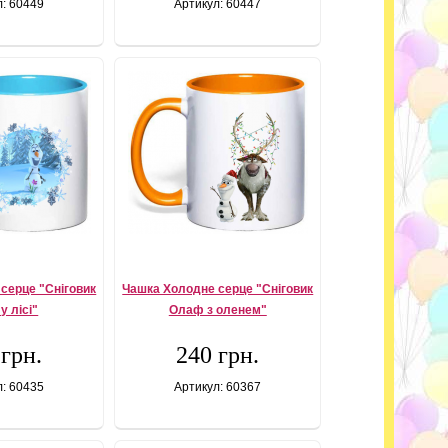
л: 60449
Артикул: 60447
серце "Сніговик
Чашка Холодне серце "Сніговик
у лісі"
Олаф з оленем"
 грн.
240 грн.
л: 60435
Артикул: 60367