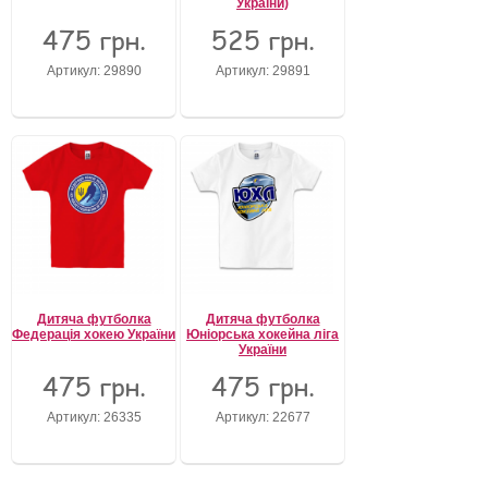
України)
475 грн.
525 грн.
Забули свій пароль?
Забули своє Ім’я Користувача?
Артикул: 29890
Артикул: 29891
Зареєструватися
Дитяча футболка
Дитяча футболка
Федерація хокею України
Юніорська хокейна ліга
України
475 грн.
475 грн.
Артикул: 26335
Артикул: 22677