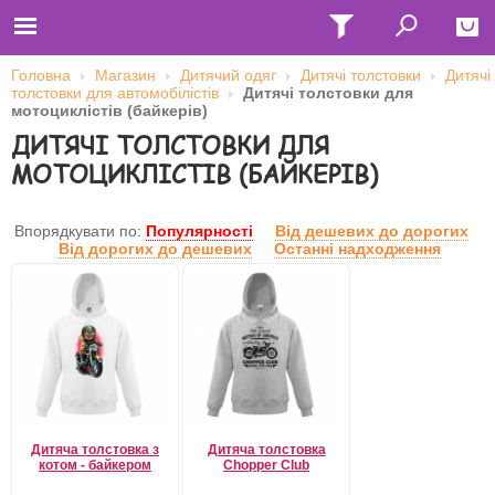
Головна
Магазин
Дитячий одяг
Дитячі толстовки
Дитячі
толстовки для автомобілістів
Дитячі толстовки для
Close
мотоциклістів (байкерів)
ДИТЯЧІ ТОЛСТОВКИ ДЛЯ
Главная
Футболки
МОТОЦИКЛІСТІВ (БАЙКЕРІВ)
Толстовки (кенгурушки)
Свитшоты
Лонгсливы
Впорядкувати по:
Популярності
Від дешевих до дорогих
Бейсболки
Від дорогих до дешевих
Останні надходження
Ветровки
Оплата и доставка
О нас
Сотрудничество
Ім'я користувача
Пароль
Дитяча толстовка з
Дитяча толстовка
котом - байкером
Chopper Club
Запам'ятати мене