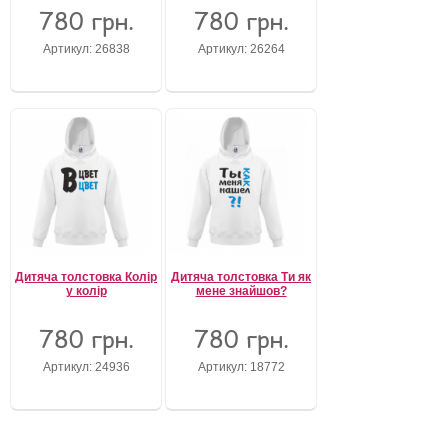
780 грн.
780 грн.
Забули свій пароль?
Артикул: 26838
Артикул: 26264
Забули своє Ім’я Користувача?
Зареєструватися
Дитяча толстовка Колір
Дитяча толстовка Ти як
у колір
мене знайшов?
780 грн.
780 грн.
Артикул: 24936
Артикул: 18772