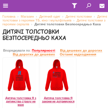
Головна
Магазин
Дитячий одяг
Дитячі толстовки
Дитячі
толстовки з героями ТБ, кіно і мультфільмів
Дитячі толстовки з
Close
героями серіалів
Дитячі толстовки Безпосередньо Каха
ДИТЯЧІ ТОЛСТОВКИ
Главная
Футболки
БЕЗПОСЕРЕДНЬО КАХА
Толстовки (кенгурушки)
Свитшоты
Лонгсливы
Впорядкувати по:
Популярності
Від дешевих до дорогих
Бейсболки
Від дорогих до дешевих
Останні надходження
Ветровки
Оплата и доставка
О нас
Сотрудничество
Ім'я користувача
Пароль
Дитяча толстовка Я з
Дитяча толстовка Я
дитинства страху не
закони не дотримуюся
Запам'ятати мене
маю