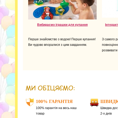
Вибираємо іграшки для купання
Інтеракт
Перше знайомство з водою! Перше купання!
З самого р
Ви чудово впоралися з цим завданням.
повноцінн
розвивати 
МИ ОБІЦЯЄМО:
100% ГАРАНТІЯ
ШВИДК
100% гарантія на весь наш
Швидка дост
товар
2-х днів