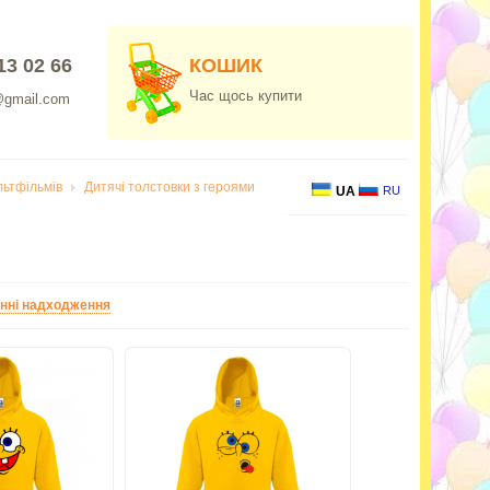
13 02 66
КОШИК
Час щось купити
@gmail.com
льтфільмів
Дитячі толстовки з героями
UA
RU
нні надходження