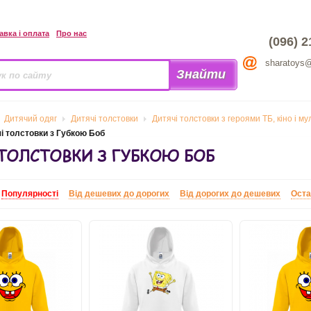
авка і оплата
Про нас
(096) 2
sharatoys
Дитячий одяг
Дитячі толстовки
Дитячі толстовки з героями ТБ, кіно і му
і толстовки з Губкою Боб
ТОЛСТОВКИ З ГУБКОЮ БОБ
:
Популярності
Від дешевих до дорогих
Від дорогих до дешевих
Оста