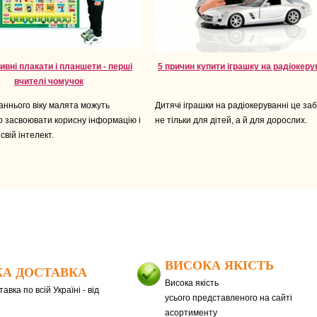
ивні плакати і планшети - перші
5 причин купити іграшку на радіокеру
вчителі чомучок
аннього віку малята можуть
Дитячі іграшки на радіокеруванні це за
о засвоювати корисну інформацію і
не тільки для дітей, а й для дорослих.
свій інтелект.
ВИСОКА ЯКІСТЬ
А ДОСТАВКА
Висока якість
авка по всій Україні - від
усього представленого на сайті
асортименту