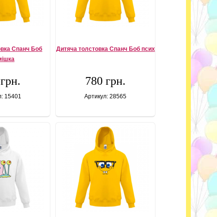
овка Спанч Боб
Дитяча толстовка Спанч Боб псих
мішка
 грн.
780 грн.
л: 15401
Артикул: 28565