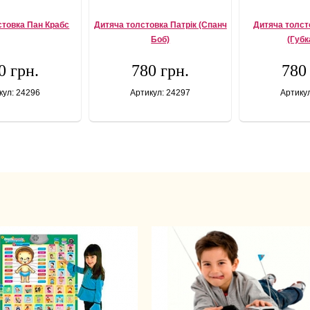
стовка Пан Крабс
Дитяча толстовка Патрік (Спанч
Дитяча толст
Боб)
(Губк
0 грн.
780 грн.
780
кул: 24296
Артикул: 24297
Артику