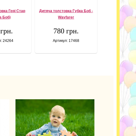
овка Гері Стар
Дитяча толстовка Губка Боб -
а Боб)
Wayfarer
 грн.
780 грн.
л: 24264
Артикул: 17468