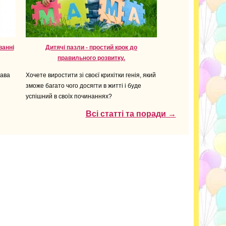
ванні
Дитячі пазли - простий крок до
правильного розвитку.
бава
Хочете виростити зі своєї крихітки генія, який
зможе багато чого досягти в житті і буде
успішний в своїх починаннях?
Всі статті та поради →