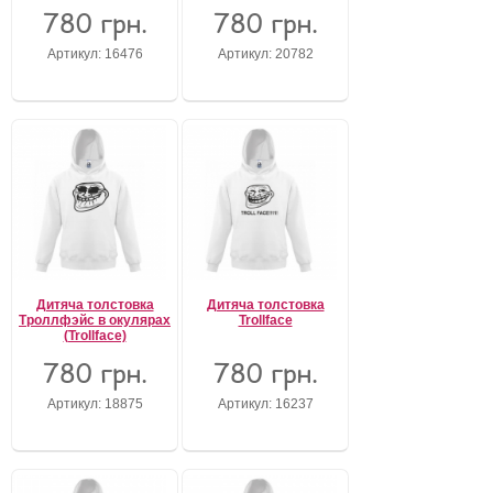
780 грн.
780 грн.
Забули свій пароль?
Артикул: 16476
Артикул: 20782
Забули своє Ім’я Користувача?
Зареєструватися
Дитяча толстовка
Дитяча толстовка
Троллфэйс в окулярах
Trollface
(Trollface)
780 грн.
780 грн.
Артикул: 18875
Артикул: 16237