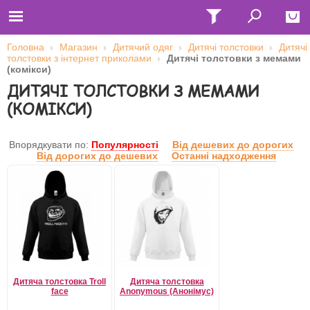
Головна
Магазин
Дитячий одяг
Дитячі толстовки
Дитячі
толстовки з інтернет приколами
Дитячі толстовки з мемами
Close
(комікси)
ДИТЯЧІ ТОЛСТОВКИ З МЕМАМИ
Главная
Футболки
(КОМІКСИ)
Толстовки (кенгурушки)
Свитшоты
Лонгсливы
Впорядкувати по:
Популярності
Від дешевих до дорогих
Бейсболки
Від дорогих до дешевих
Останні надходження
Ветровки
Оплата и доставка
О нас
Сотрудничество
Ім'я користувача
Пароль
Дитяча толстовка Troll
Дитяча толстовка
face
Anonymous (Анонімус)
Запам'ятати мене