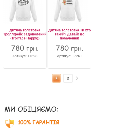
Дитяча толстовка
Дитяча толстовка Ти хто
Троллфейс задоволений
такий? Давай! До
(Trollface Happy))
побачення!
780 грн.
780 грн.
Артикул: 17698
Артикул: 17261
1
2
МИ ОБІЦЯЄМО:
100% ГАРАНТІЯ