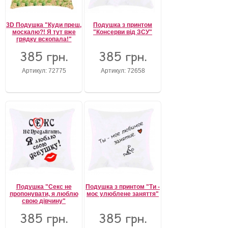
3D Подушка "Куди преш,
Подушка з принтом
москалю?! Я тут вже
"Консерви від ЗСУ"
грядку вскопала!"
385 грн.
385 грн.
Артикул: 72775
Артикул: 72658
Подушка "Секс не
Подушка з принтом "Ти -
пропонувати, я люблю
моє улюблене заняття"
свою дівчину"
385 грн.
385 грн.