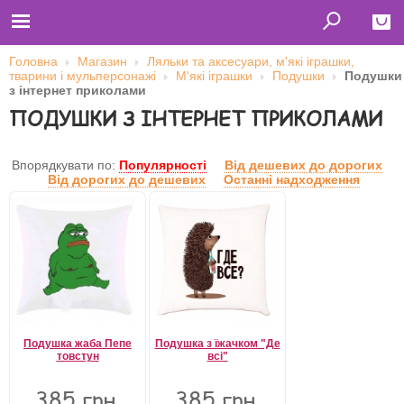
Головна
Магазин
Ляльки та аксесуари, м'які іграшки,
тварини і мульперсонажі
М'які іграшки
Подушки
Подушки
Close
з інтернет приколами
ПОДУШКИ З ІНТЕРНЕТ ПРИКОЛАМИ
Главная
Футболки
Толстовки (кенгурушки)
Свитшоты
Впорядкувати по:
Популярності
Від дешевих до дорогих
Лонгсливы
Від дорогих до дешевих
Останні надходження
Бейсболки
Ветровки
Оплата и доставка
О нас
Сотрудничество
Ім'я користувача
Пароль
Подушка жаба Пепе
Подушка з їжачком "Де
товстун
всі"
Запам'ятати мене
385 грн.
385 грн.